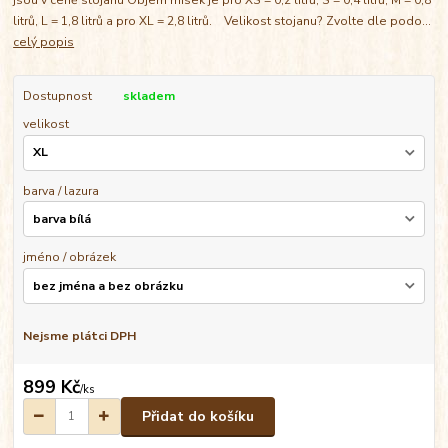
litrů, L = 1,8 litrů a pro XL = 2,8 litrů. Velikost stojanu? Zvolte dle podo...
celý popis
Dostupnost
skladem
velikost
barva / lazura
jméno / obrázek
Nejsme plátci DPH
899 Kč
/
ks
Přidat do košíku