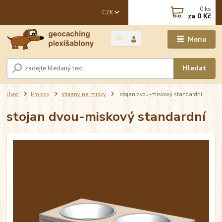
0
ks
CZK
za
0 Kč
Menu
Hledat
Úvod
Pro psy
stojany na misky
stojan dvou-miskový standardní
stojan dvou-miskový standardní