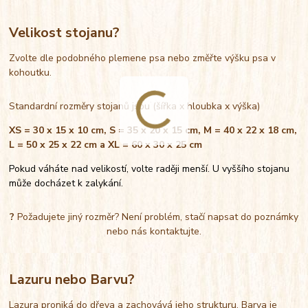
Velikost stojanu?
Zvolte dle podobného plemene psa nebo změřte výšku psa v
kohoutku.
Standardní rozměry stojanů jsou (šířka x hloubka x výška)
XS = 30 x 15 x 10 cm, S = 35 x 20 x 15 cm, M = 40 x 22 x 18 cm,
L = 50 x 25 x 22 cm a XL = 60 x 30 x 25 cm
Pokud váháte nad velikostí, volte raději menší. U vyššího stojanu
může docházet k zalykání.
?
Požadujete jiný rozměr? Není problém, stačí napsat do poznámky
nebo nás kontaktujte.
Lazuru nebo Barvu?
Lazura proniká do dřeva a zachovává jeho strukturu. Barva je