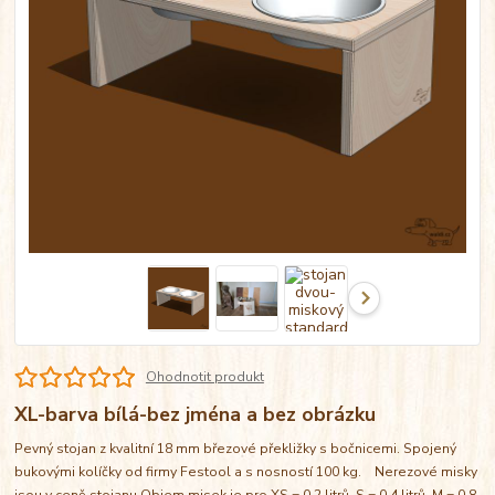
Ohodnotit produkt
XL-barva bílá-bez jména a bez obrázku
Pevný stojan z kvalitní 18 mm březové překližky s bočnicemi. Spojený
bukovými kolíčky od firmy Festool a s nosností 100 kg. Nerezové misky
jsou v ceně stojanu Objem misek je pro XS = 0,2 litrů, S = 0,4 litrů, M = 0,8