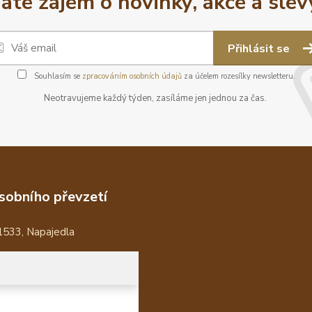
áte zájem o novinky, akce a slev
Přihlásit se
Souhlasím se
zpracováním osobních údajů
za účelem rozesílky newsletteru.
Neotravujeme každý týden, zasíláme jen jednou za čas.
sobního převzetí
1533, Napajedla