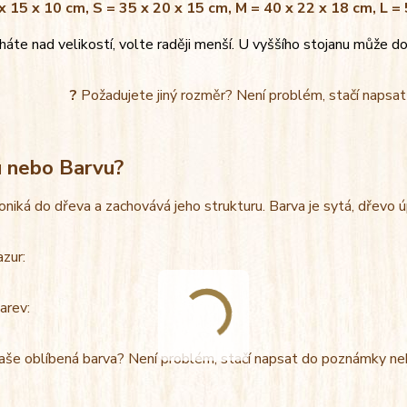
x 15 x 10 cm, S = 35 x 20 x 15 cm, M = 40 x 22 x 18 cm, L =
áte nad velikostí, volte raději menší. U vyššího stojanu může do
?
Požadujete jiný rozměr? Není problém, stačí napsa
u nebo Barvu?
oniká do dřeva a zachovává jeho strukturu. Barva je sytá, dřevo 
azur:
arev:
aše oblíbená barva? Není problém, stačí napsat do poznámky ne