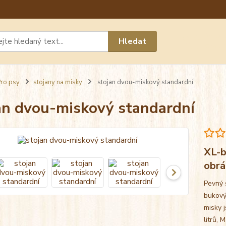
Máte 
Hledat
chat n
ro psy
stojany na misky
stojan dvou-miskový standardní
an dvou-miskový standardní
XL-b
obrá
Pevný 
bukový
misky j
litrů, 