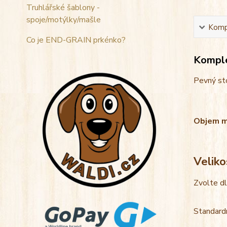
Truhlářské šablony -
spoje/motýlky/mašle
Kompl
Co je END-GRAIN prkénko?
Komple
Pevný sto
Objem mis
Veliko
Zvolte d
Standardn