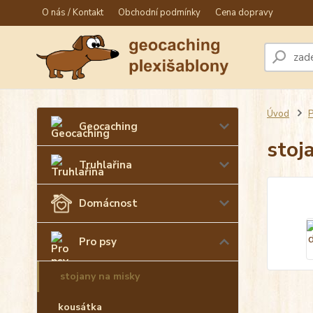
O nás / Kontakt
Obchodní podmínky
Cena dopravy
Úvod
P
Geocaching
stoj
Truhlařina
Domácnost
Pro psy
stojany na misky
kousátka