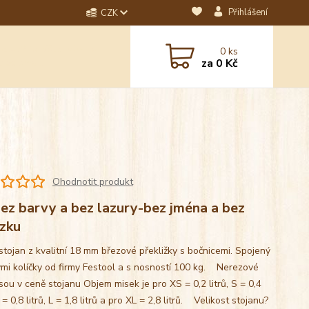
Přihlášení
CZK
dotaz? Napište nám na
0
ks
ebo email.
za
0 Kč
Ohodnotit produkt
ez barvy a bez lazury-bez jména a bez
zku
stojan z kvalitní 18 mm březové překližky s bočnicemi. Spojený
mi kolíčky od firmy Festool a s nosností 100 kg. Nerezové
sou v ceně stojanu Objem misek je pro XS = 0,2 litrů, S = 0,4
M = 0,8 litrů, L = 1,8 litrů a pro XL = 2,8 litrů. Velikost stojanu?