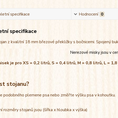
etní specifikace
Hodnocení
0
tní specifikace
jan z kvalitní 18 mm březové překližky s bočnicemi. Spojený bu
Nerezové misky jsou v ce
ek je pro XS = 0,2 litrů, S = 0,4 litrů, M = 0,8 litrů, L = 1,8 
st stojanu?
le podobného plemene psa nebo změřte výšku psa v kohoutku.
í rozměry stojanů jsou (šířka x hloubka x výška)