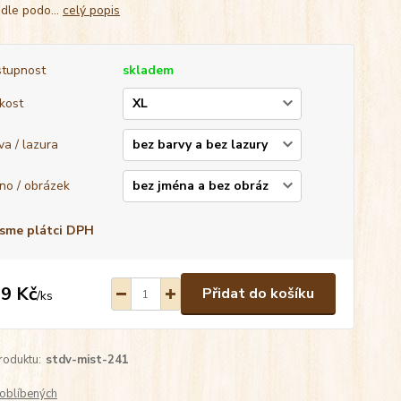
 dle podo...
celý popis
tupnost
skladem
ikost
va / lazura
no / obrázek
sme plátci DPH
9 Kč
Přidat do košíku
/
ks
roduktu:
stdv-mist-241
oblíbených