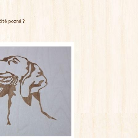
rčitě pozná
?