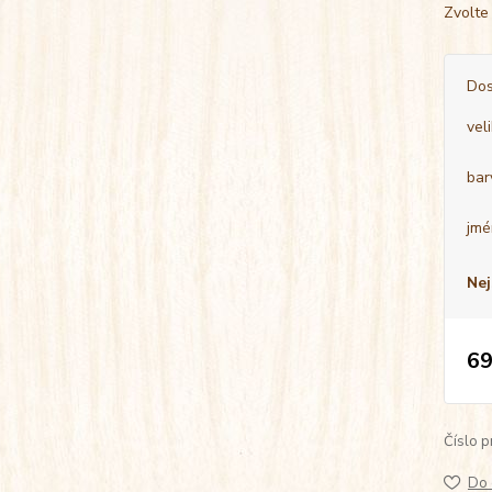
Zvolte
Dos
vel
bar
jmé
Nej
69
Číslo p
Do 