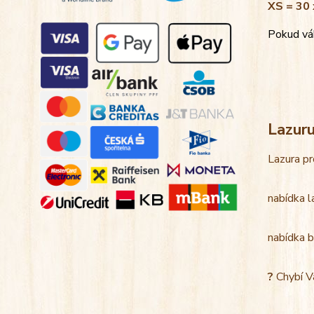
XS = 30 
Pokud váh
Lazur
Lazura pr
nabídka l
nabídka b
?
Chybí V