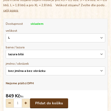
litrů, L = 1,8 litrů a pro XL = 2,8 litrů. Velikost stojanu? Zvolte dle podo...
celý popis
Dostupnost
skladem
velikost
barva / lazura
jméno / obrázek
Nejsme plátci DPH
849 Kč
/
ks
Přidat do košíku