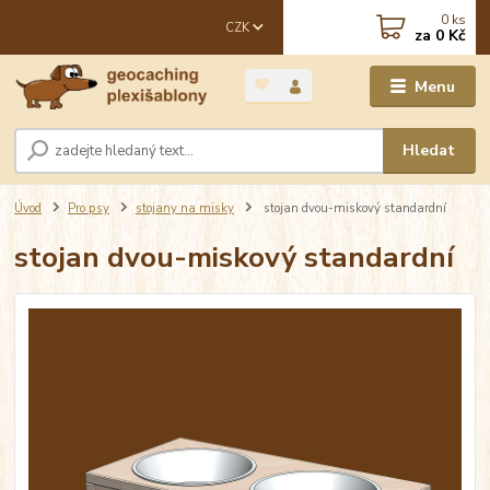
0
ks
CZK
za
0 Kč
Menu
Hledat
Úvod
Pro psy
stojany na misky
stojan dvou-miskový standardní
stojan dvou-miskový standardní