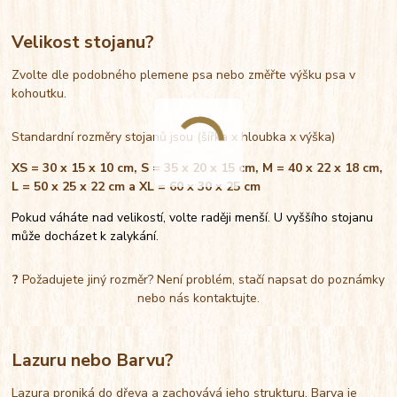
Velikost stojanu?
Zvolte dle podobného plemene psa nebo změřte výšku psa v
kohoutku.
Standardní rozměry stojanů jsou (šířka x hloubka x výška)
XS = 30 x 15 x 10 cm, S = 35 x 20 x 15 cm, M = 40 x 22 x 18 cm,
L = 50 x 25 x 22 cm a XL = 60 x 30 x 25 cm
Pokud váháte nad velikostí, volte raději menší. U vyššího stojanu
může docházet k zalykání.
?
Požadujete jiný rozměr? Není problém, stačí napsat do poznámky
nebo nás kontaktujte.
Lazuru nebo Barvu?
Lazura proniká do dřeva a zachovává jeho strukturu. Barva je