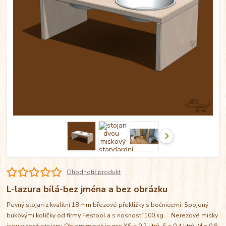
Ohodnotit produkt
L-lazura bílá-bez jména a bez obrázku
Pevný stojan z kvalitní 18 mm březové překližky s bočnicemi. Spojený
bukovými kolíčky od firmy Festool a s nosností 100 kg. Nerezové misky
jsou v ceně stojanu Objem misek je pro XS = 0,2 litrů, S = 0,4 litrů, M = 0,8