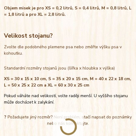
Objem misek je pro XS = 0,2 litrů, S = 0,4 litrů, M = 0,8 litrů, L
= 1,8 litrů a pro XL = 2,8 litrů.
Velikost stojanu?
Zvolte dle podobného plemene psa nebo změřte výšku psa v
kohoutku.
Standardní rozměry stojanů jsou (šířka x hloubka x výška)
XS = 30 x 15 x 10 cm, S = 35 x 20 x 15 cm, M = 40 x 22 x 18 cm,
L = 50 x 25 x 22 cm a XL = 60 x 30 x 25 cm
Pokud váháte nad velikostí, volte raději menší. U vyššího stojanu
může docházet k zalykání.
?
Požadujete jiný rozměr? Není problém, stačí napsat do poznámky
nebo nás kontaktujte.