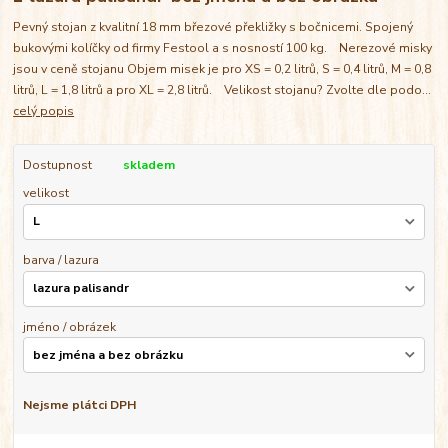
Pevný stojan z kvalitní 18 mm březové překližky s bočnicemi. Spojený
bukovými kolíčky od firmy Festool a s nosností 100 kg. Nerezové misky
jsou v ceně stojanu Objem misek je pro XS = 0,2 litrů, S = 0,4 litrů, M = 0,8
litrů, L = 1,8 litrů a pro XL = 2,8 litrů. Velikost stojanu? Zvolte dle podo...
celý popis
Dostupnost
skladem
velikost
barva / lazura
jméno / obrázek
Nejsme plátci DPH