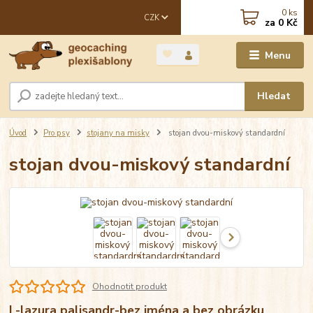
0
ks
CZK
za
0 Kč
Menu
Hledat
Úvod
Pro psy
stojany na misky
stojan dvou-miskový standardní
stojan dvou-miskový standardní
Ohodnotit produkt
L-lazura palisandr-bez jména a bez obrázku