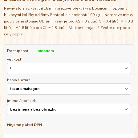
Pevný stojan z kvalitní 18 mm březové překližky s bočnicemi. Spojený
bukovými kolíčky od firmy Festool a s nosností 100 kg. Nerezové misky
jsou v ceně stojanu Objem misek je pro XS = 0,2 litrů, S = 0,4 litrů, M = 0,8
litrů, L = 1,8 litrů a pro XL = 2,8 litrů. Velikost stojanu? Zvolte dle podo...
celý popis
Dostupnost
skladem
velikost
barva / lazura
jméno / obrázek
Nejsme plátci DPH