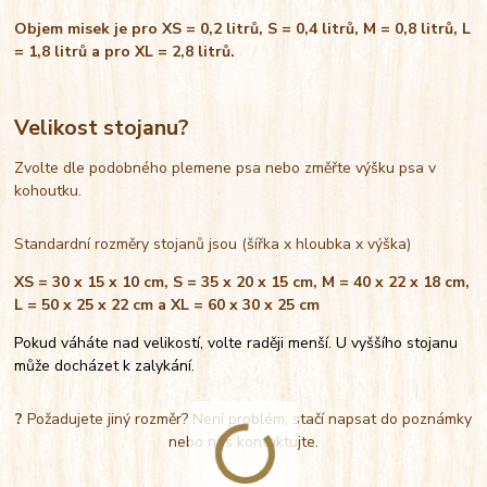
Objem misek je pro XS = 0,2 litrů, S = 0,4 litrů, M = 0,8 litrů, L
= 1,8 litrů a pro XL = 2,8 litrů.
Velikost stojanu?
Zvolte dle podobného plemene psa nebo změřte výšku psa v
kohoutku.
Standardní rozměry stojanů jsou (šířka x hloubka x výška)
XS = 30 x 15 x 10 cm, S = 35 x 20 x 15 cm, M = 40 x 22 x 18 cm,
L = 50 x 25 x 22 cm a XL = 60 x 30 x 25 cm
Pokud váháte nad velikostí, volte raději menší. U vyššího stojanu
může docházet k zalykání.
?
Požadujete jiný rozměr? Není problém, stačí napsat do poznámky
nebo nás kontaktujte.