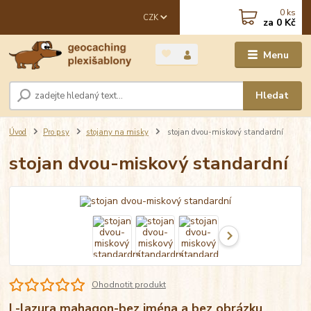
0
ks
CZK
za
0 Kč
Menu
Hledat
Úvod
Pro psy
stojany na misky
stojan dvou-miskový standardní
stojan dvou-miskový standardní
Ohodnotit produkt
L-lazura mahagon-bez jména a bez obrázku