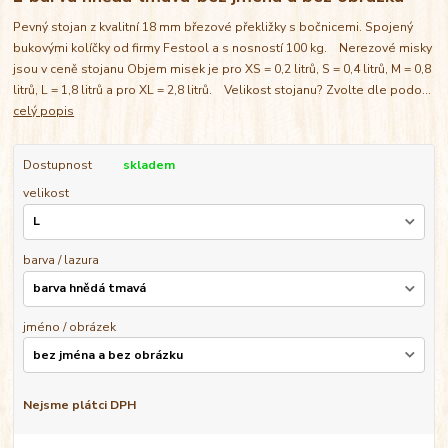
Pevný stojan z kvalitní 18 mm březové překližky s bočnicemi. Spojený
bukovými kolíčky od firmy Festool a s nosností 100 kg. Nerezové misky
jsou v ceně stojanu Objem misek je pro XS = 0,2 litrů, S = 0,4 litrů, M = 0,8
litrů, L = 1,8 litrů a pro XL = 2,8 litrů. Velikost stojanu? Zvolte dle podo...
celý popis
Dostupnost
skladem
velikost
barva / lazura
jméno / obrázek
Nejsme plátci DPH