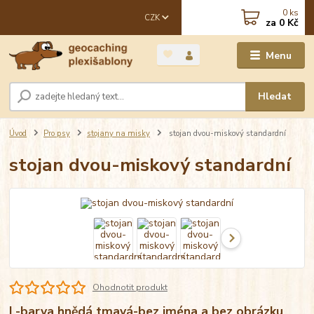
0
ks
CZK
za
0 Kč
Menu
Hledat
Úvod
Pro psy
stojany na misky
stojan dvou-miskový standardní
stojan dvou-miskový standardní
Ohodnotit produkt
L-barva hnědá tmavá-bez jména a bez obrázku