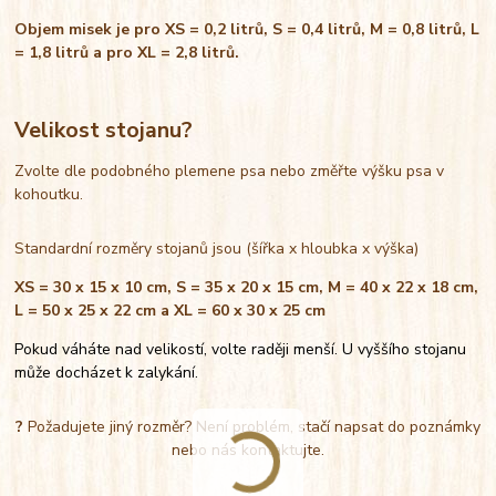
Objem misek je pro XS = 0,2 litrů, S = 0,4 litrů, M = 0,8 litrů, L
= 1,8 litrů a pro XL = 2,8 litrů.
Velikost stojanu?
Zvolte dle podobného plemene psa nebo změřte výšku psa v
kohoutku.
Standardní rozměry stojanů jsou (šířka x hloubka x výška)
XS = 30 x 15 x 10 cm, S = 35 x 20 x 15 cm, M = 40 x 22 x 18 cm,
L = 50 x 25 x 22 cm a XL = 60 x 30 x 25 cm
Pokud váháte nad velikostí, volte raději menší. U vyššího stojanu
může docházet k zalykání.
?
Požadujete jiný rozměr? Není problém, stačí napsat do poznámky
nebo nás kontaktujte.