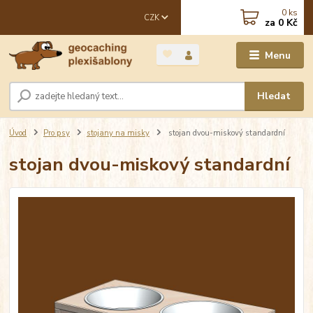
0
ks
CZK
za
0 Kč
Menu
Hledat
Úvod
Pro psy
stojany na misky
stojan dvou-miskový standardní
stojan dvou-miskový standardní