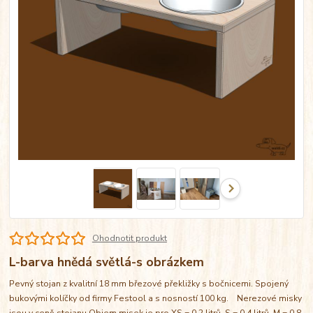
Ohodnotit produkt
L-barva hnědá světlá-s obrázkem
Pevný stojan z kvalitní 18 mm březové překližky s bočnicemi. Spojený
bukovými kolíčky od firmy Festool a s nosností 100 kg. Nerezové misky
jsou v ceně stojanu Objem misek je pro XS = 0,2 litrů, S = 0,4 litrů, M = 0,8