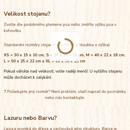
Velikost stojanu?
Zvolte dle podobného plemene psa nebo změřte výšku psa v
kohoutku.
Standardní rozměry stojanů jsou (šířka x hloubka x výška)
XS = 30 x 15 x 10 cm, S = 35 x 20 x 15 cm, M = 40 x 22 x 18 cm,
L = 50 x 25 x 22 cm a XL = 60 x 30 x 25 cm
Pokud váháte nad velikostí, volte raději menší. U vyššího stojanu
může docházet k zalykání.
?
Požadujete jiný rozměr? Není problém, stačí napsat do poznámky
nebo nás kontaktujte.
Lazuru nebo Barvu?
Lazura proniká do dřeva a zachovává jeho strukturu. Barva je