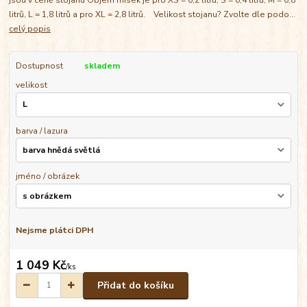
litrů, L = 1,8 litrů a pro XL = 2,8 litrů. Velikost stojanu? Zvolte dle podo...
celý popis
Dostupnost
skladem
velikost
barva / lazura
jméno / obrázek
Nejsme plátci DPH
1 049 Kč
/
ks
Přidat do košíku