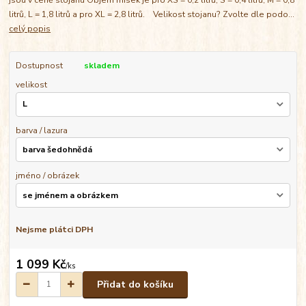
litrů, L = 1,8 litrů a pro XL = 2,8 litrů. Velikost stojanu? Zvolte dle podo...
celý popis
Dostupnost
skladem
velikost
barva / lazura
jméno / obrázek
Nejsme plátci DPH
1 099 Kč
/
ks
Přidat do košíku