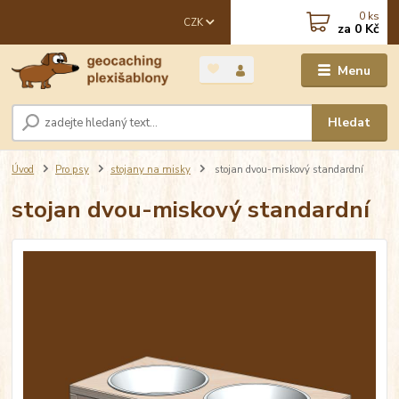
0
ks
CZK
za
0 Kč
Menu
Hledat
Úvod
Pro psy
stojany na misky
stojan dvou-miskový standardní
stojan dvou-miskový standardní