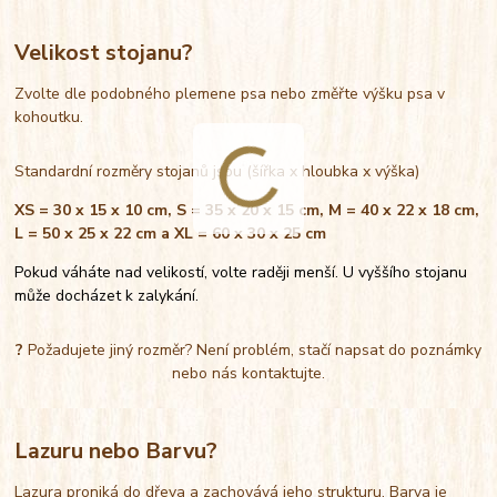
Velikost stojanu?
Zvolte dle podobného plemene psa nebo změřte výšku psa v
kohoutku.
Standardní rozměry stojanů jsou (šířka x hloubka x výška)
XS = 30 x 15 x 10 cm, S = 35 x 20 x 15 cm, M = 40 x 22 x 18 cm,
L = 50 x 25 x 22 cm a XL = 60 x 30 x 25 cm
Pokud váháte nad velikostí, volte raději menší. U vyššího stojanu
může docházet k zalykání.
?
Požadujete jiný rozměr? Není problém, stačí napsat do poznámky
nebo nás kontaktujte.
Lazuru nebo Barvu?
Lazura proniká do dřeva a zachovává jeho strukturu. Barva je