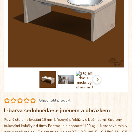
Ohodnotit produkt
L-barva šedohnědá-se jménem a obrázkem
Pevný stojan z kvalitní 18 mm březové překližky s bočnicemi. Spojený
bukovými kolíčky od firmy Festool a s nosností 100 kg. Nerezové misky
jsou v ceně stojanu Objem misek je pro XS = 0,2 litrů, S = 0,4 litrů, M = 0,8