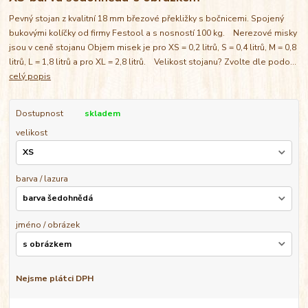
Pevný stojan z kvalitní 18 mm březové překližky s bočnicemi. Spojený
bukovými kolíčky od firmy Festool a s nosností 100 kg. Nerezové misky
jsou v ceně stojanu Objem misek je pro XS = 0,2 litrů, S = 0,4 litrů, M = 0,8
litrů, L = 1,8 litrů a pro XL = 2,8 litrů. Velikost stojanu? Zvolte dle podo...
celý popis
Dostupnost
skladem
velikost
barva / lazura
jméno / obrázek
Nejsme plátci DPH