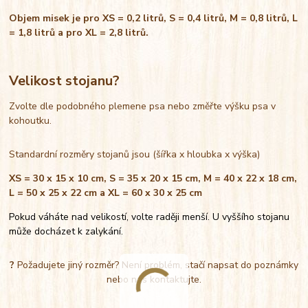
Objem misek je pro XS = 0,2 litrů, S = 0,4 litrů, M = 0,8 litrů, L
= 1,8 litrů a pro XL = 2,8 litrů.
Velikost stojanu?
Zvolte dle podobného plemene psa nebo změřte výšku psa v
kohoutku.
Standardní rozměry stojanů jsou (šířka x hloubka x výška)
XS = 30 x 15 x 10 cm, S = 35 x 20 x 15 cm, M = 40 x 22 x 18 cm,
L = 50 x 25 x 22 cm a XL = 60 x 30 x 25 cm
Pokud váháte nad velikostí, volte raději menší. U vyššího stojanu
může docházet k zalykání.
?
Požadujete jiný rozměr? Není problém, stačí napsat do poznámky
nebo nás kontaktujte.