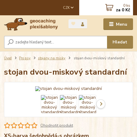
0
ks
CZK
za
0 Kč
Menu
Hledat
Úvod
Pro psy
stojany na misky
stojan dvou-miskový standardní
stojan dvou-miskový standardní
Ohodnotit produkt
XS-barva šedohnědá-s obrázkem