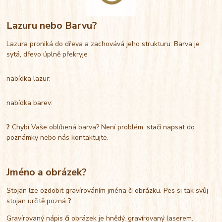
Lazuru nebo Barvu?
Lazura proniká do dřeva a zachovává jeho strukturu. Barva je
sytá, dřevo úplně překryje
nabídka lazur:
nabídka barev:
?
Chybí Vaše oblíbená barva? Není problém, stačí napsat do
poznámky nebo nás kontaktujte.
Jméno a obrázek?
Stojan lze ozdobit gravírováním jména či obrázku. Pes si tak svůj
stojan určitě pozná
?
Gravírovaný nápis či obrázek je hnědý, gravírovaný laserem.