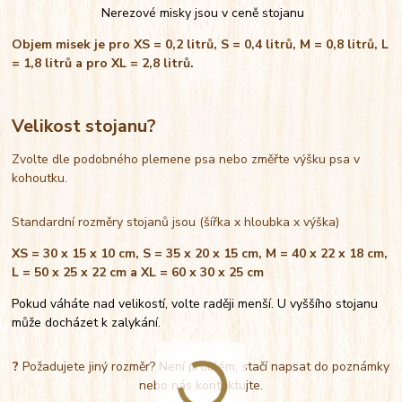
Nerezové misky jsou v ceně stojanu
Objem misek je pro XS = 0,2 litrů, S = 0,4 litrů, M = 0,8 litrů, L
= 1,8 litrů a pro XL = 2,8 litrů.
Velikost stojanu?
Zvolte dle podobného plemene psa nebo změřte výšku psa v
kohoutku.
Standardní rozměry stojanů jsou (šířka x hloubka x výška)
XS = 30 x 15 x 10 cm, S = 35 x 20 x 15 cm, M = 40 x 22 x 18 cm,
L = 50 x 25 x 22 cm a XL = 60 x 30 x 25 cm
Pokud váháte nad velikostí, volte raději menší. U vyššího stojanu
může docházet k zalykání.
?
Požadujete jiný rozměr? Není problém, stačí napsat do poznámky
nebo nás kontaktujte.