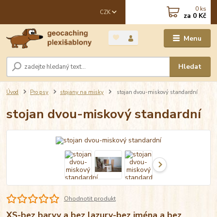
0
ks
CZK
za
0 Kč
Menu
Hledat
Úvod
Pro psy
stojany na misky
stojan dvou-miskový standardní
stojan dvou-miskový standardní
Ohodnotit produkt
XS-bez barvy a bez lazury-bez jména a bez