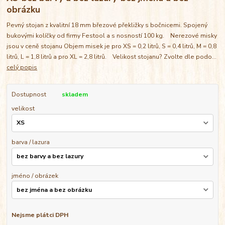
obrázku
Pevný stojan z kvalitní 18 mm březové překližky s bočnicemi. Spojený
bukovými kolíčky od firmy Festool a s nosností 100 kg. Nerezové misky
jsou v ceně stojanu Objem misek je pro XS = 0,2 litrů, S = 0,4 litrů, M = 0,8
litrů, L = 1,8 litrů a pro XL = 2,8 litrů. Velikost stojanu? Zvolte dle podo...
celý popis
Dostupnost
skladem
velikost
barva / lazura
jméno / obrázek
Nejsme plátci DPH