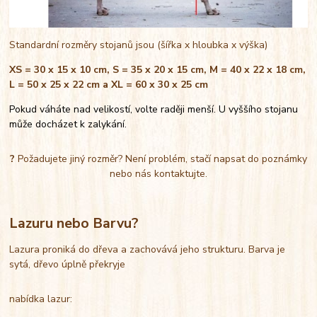
Standardní rozměry stojanů jsou (šířka x hloubka x výška)
XS = 30 x 15 x 10 cm, S = 35 x 20 x 15 cm, M = 40 x 22 x 18 cm,
L = 50 x 25 x 22 cm a XL = 60 x 30 x 25 cm
Pokud váháte nad velikostí, volte raději menší. U vyššího stojanu
může docházet k zalykání.
?
Požadujete jiný rozměr? Není problém, stačí napsat do poznámky
nebo nás kontaktujte.
Lazuru nebo Barvu?
Lazura proniká do dřeva a zachovává jeho strukturu. Barva je
sytá, dřevo úplně překryje
nabídka lazur: