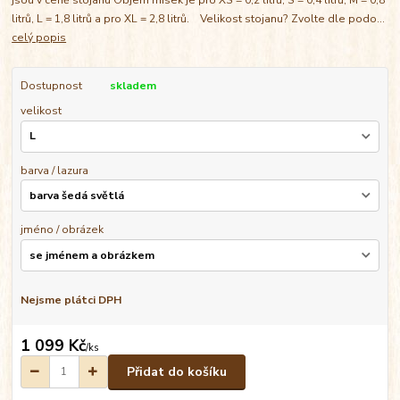
litrů, L = 1,8 litrů a pro XL = 2,8 litrů. Velikost stojanu? Zvolte dle podo...
celý popis
Dostupnost
skladem
velikost
barva / lazura
jméno / obrázek
Nejsme plátci DPH
1 099 Kč
/
ks
Přidat do košíku