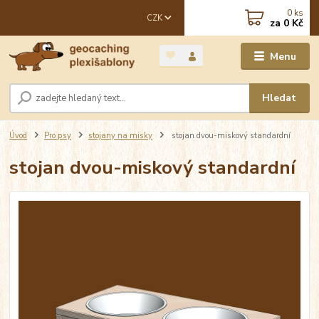
0
ks
CZK
za
0 Kč
Menu
Hledat
Úvod
Pro psy
stojany na misky
stojan dvou-miskový standardní
stojan dvou-miskový standardní