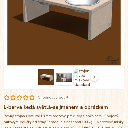
Ohodnotit produkt
L-barva šedá světlá-se jménem a obrázkem
Pevný stojan z kvalitní 18 mm březové překližky s bočnicemi. Spojený
bukovými kolíčky od firmy Festool a s nosností 100 kg. Nerezové misky
jsou v ceně stojanu Objem misek je pro XS = 0,2 litrů, S = 0,4 litrů, M = 0,8