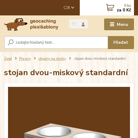
0
ks
CZK
za
0 Kč
Menu
Hledat
Úvod
Pro psy
stojany na misky
stojan dvou-miskový standardní
stojan dvou-miskový standardní