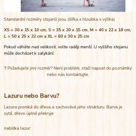
Standardní rozměry stojanů jsou (šířka x hloubka x výška)
XS = 30 x 15 x 10 cm, S = 35 x 20 x 15 cm, M = 40 x 22 x 18 cm,
L = 50 x 25 x 22 cm a XL = 60 x 30 x 25 cm
Pokud váháte nad velikostí, volte raději menší. U vyššího stojanu
může docházet k zalykání.
?
Požadujete jiný rozměr? Není problém, stačí napsat do poznámky
nebo nás kontaktujte.
Lazuru nebo Barvu?
Lazura proniká do dřeva a zachovává jeho strukturu. Barva je
sytá, dřevo úplně překryje
nabídka lazur: