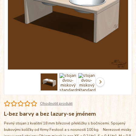
Ohodnotit produkt
L-bez barvy a bez lazury-se jménem
Pevný stojan z kvalitní 18 mm březové překližky s bočnicemi. Spojený
bukovými kolíčky od firmy Festool a s nosností 100 kg. Nerezové misky
jsou v ceně stojanu Objem misek je pro XS = 0,2 litrů, S = 0,4 litrů, M = 0,8