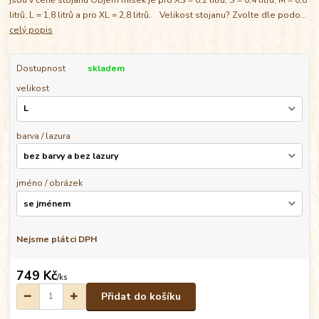
litrů, L = 1,8 litrů a pro XL = 2,8 litrů. Velikost stojanu? Zvolte dle podo...
celý popis
Dostupnost
skladem
velikost
barva / lazura
jméno / obrázek
Nejsme plátci DPH
749 Kč
/
ks
Přidat do košíku