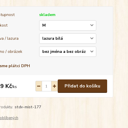
tupnost
skladem
ikost
va / lazura
no / obrázek
sme plátci DPH
9 Kč
Přidat do košíku
/
ks
roduktu:
stdv-mist-177
oblíbených