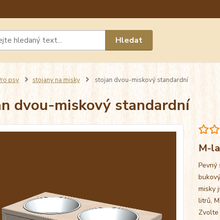
Máte 
Hledat
chat n
ro psy
stojany na misky
stojan dvou-miskový standardní
an dvou-miskový standardní
M-la
Pevný 
bukový
misky j
litrů, 
Zvolte