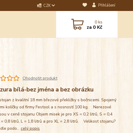
Přihlášení
CZK
dotaz? Napište nám na
0
ks
ebo email.
za
0 Kč
Ohodnotit produkt
zura bílá-bez jména a bez obrázku
stojan z kvalitní 18 mm březové překližky s bočnicemi. Spojený
mi kolíčky od firmy Festool a s nosností 100 kg. Nerezové
sou v ceně stojanu Objem misek je pro XS = 0,2 litrů, S = 0,4
M = 0,8 litrů, L = 1,8 litrů a pro XL = 2,8 litrů. Velikost stojanu?
 dle podo...
celý popis