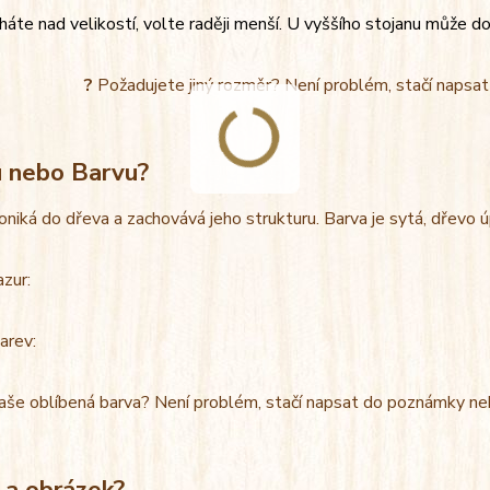
áte nad velikostí, volte raději menší. U vyššího stojanu může do
?
Požadujete jiný rozměr? Není problém, stačí napsa
u nebo Barvu?
oniká do dřeva a zachovává jeho strukturu. Barva je sytá, dřevo 
azur:
arev:
aše oblíbená barva? Není problém, stačí napsat do poznámky ne
 a obrázek?