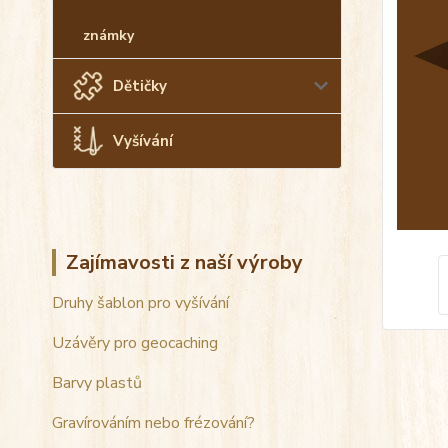
známky
Dětičky
Vyšívání
Zajímavosti z naší výroby
Druhy šablon pro vyšívání
Uzávěry pro geocaching
Barvy plastů
Gravírováním nebo frézování?