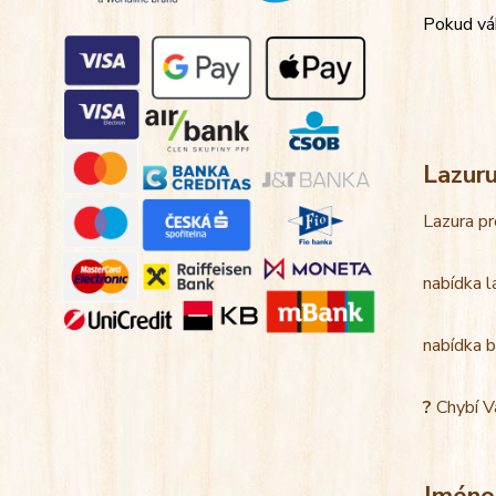
Pokud váh
Lazur
Lazura pr
nabídka l
nabídka b
?
Chybí V
Jméno