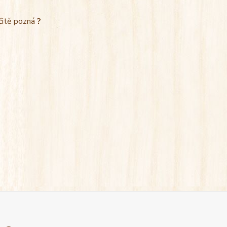
rčitě pozná
?