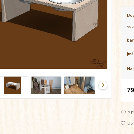
Dos
vel
bar
jmé
Nej
79
Číslo p
Do 