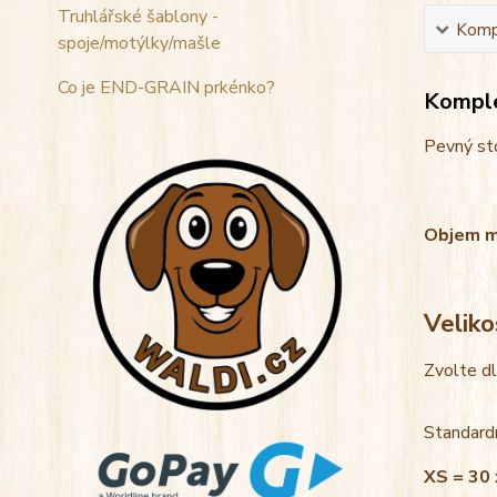
Truhlářské šablony -
Kompl
spoje/motýlky/mašle
Co je END-GRAIN prkénko?
Komple
Pevný sto
Objem mis
Veliko
Zvolte d
Standardn
XS = 30 