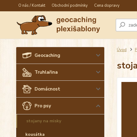
O nás / Kontakt
Obchodní podmínky
Cena dopravy
Úvod
P
Geocaching
stoj
Truhlařina
Domácnost
Pro psy
stojany na misky
kousátka