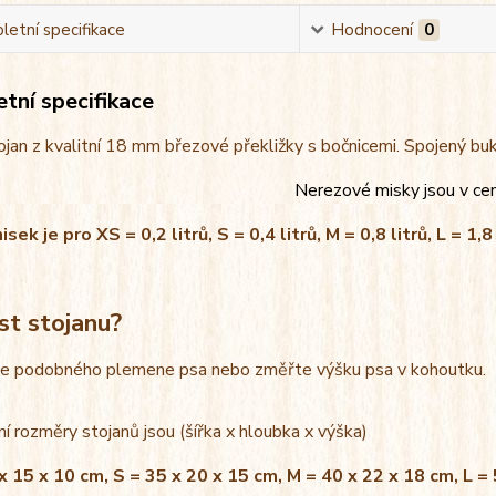
etní specifikace
Hodnocení
0
tní specifikace
jan z kvalitní 18 mm březové překližky s bočnicemi. Spojený bu
Nerezové misky jsou v ce
ek je pro XS = 0,2 litrů, S = 0,4 litrů, M = 0,8 litrů, L = 1,8 
st stojanu?
le podobného plemene psa nebo změřte výšku psa v kohoutku.
í rozměry stojanů jsou (šířka x hloubka x výška)
x 15 x 10 cm, S = 35 x 20 x 15 cm, M = 40 x 22 x 18 cm, L =