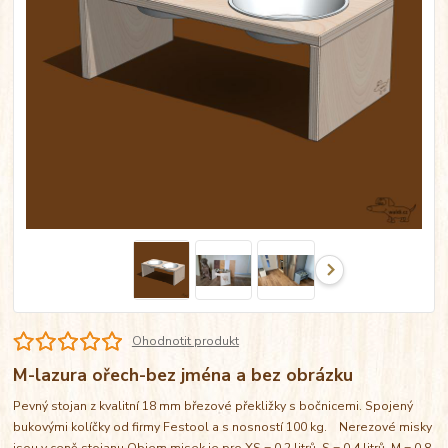
Ohodnotit produkt
M-lazura ořech-bez jména a bez obrázku
Pevný stojan z kvalitní 18 mm březové překližky s bočnicemi. Spojený
bukovými kolíčky od firmy Festool a s nosností 100 kg. Nerezové misky
jsou v ceně stojanu Objem misek je pro XS = 0,2 litrů, S = 0,4 litrů, M = 0,8