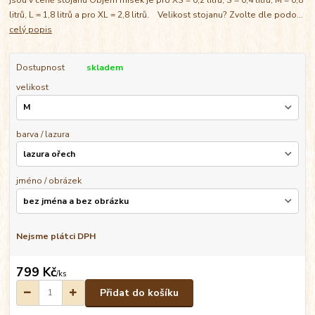
litrů, L = 1,8 litrů a pro XL = 2,8 litrů. Velikost stojanu? Zvolte dle podo...
celý popis
Dostupnost
skladem
velikost
barva / lazura
jméno / obrázek
Nejsme plátci DPH
799 Kč
/
ks
Přidat do košíku