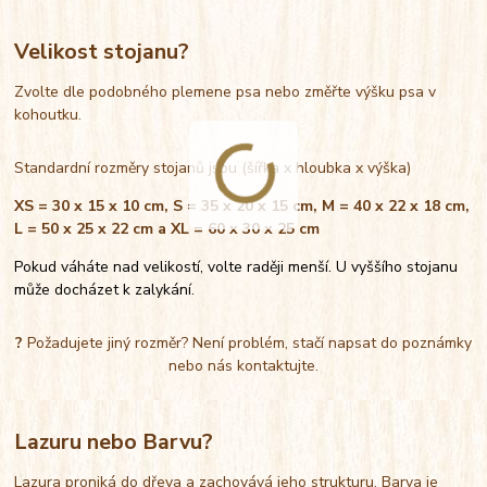
Velikost stojanu?
Zvolte dle podobného plemene psa nebo změřte výšku psa v
kohoutku.
Standardní rozměry stojanů jsou (šířka x hloubka x výška)
XS = 30 x 15 x 10 cm, S = 35 x 20 x 15 cm, M = 40 x 22 x 18 cm,
L = 50 x 25 x 22 cm a XL = 60 x 30 x 25 cm
Pokud váháte nad velikostí, volte raději menší. U vyššího stojanu
může docházet k zalykání.
?
Požadujete jiný rozměr? Není problém, stačí napsat do poznámky
nebo nás kontaktujte.
Lazuru nebo Barvu?
Lazura proniká do dřeva a zachovává jeho strukturu. Barva je