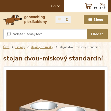
0
ks
CZK
za
0 Kč
Menu
Hledat
Úvod
Pro psy
stojany na misky
stojan dvou-miskový standardní
stojan dvou-miskový standardní