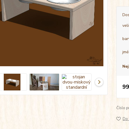
Dos
vel
bar
jmé
Nej
99
Číslo p
Do 