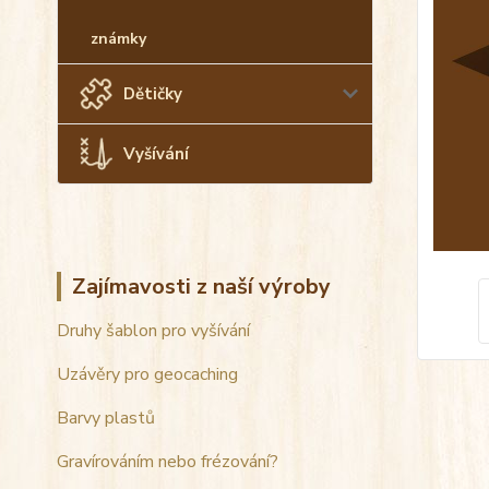
známky
Dětičky
Vyšívání
Zajímavosti z naší výroby
Druhy šablon pro vyšívání
Uzávěry pro geocaching
Barvy plastů
Gravírováním nebo frézování?