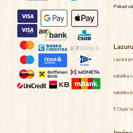
Pokud váh
Lazur
Lazura pr
nabídka l
nabídka b
?
Chybí V
Jméno