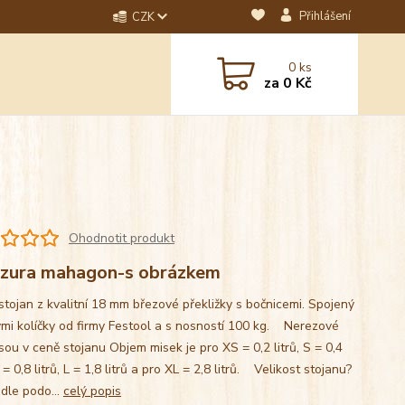
Přihlášení
CZK
dotaz? Napište nám na
0
ks
ebo email.
za
0 Kč
Ohodnotit produkt
zura mahagon-s obrázkem
stojan z kvalitní 18 mm březové překližky s bočnicemi. Spojený
mi kolíčky od firmy Festool a s nosností 100 kg. Nerezové
sou v ceně stojanu Objem misek je pro XS = 0,2 litrů, S = 0,4
M = 0,8 litrů, L = 1,8 litrů a pro XL = 2,8 litrů. Velikost stojanu?
 dle podo...
celý popis