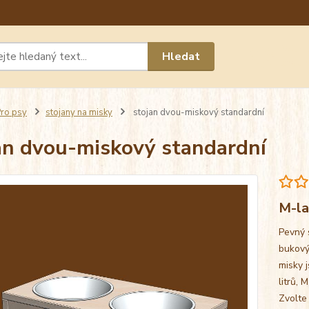
Máte 
Hledat
chat n
ro psy
stojany na misky
stojan dvou-miskový standardní
an dvou-miskový standardní
M-la
Pevný 
bukový
misky j
litrů, 
Zvolte