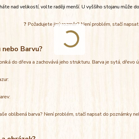
áte nad velikostí, volte raději menší. U vyššího stojanu může do
?
Požadujete jiný rozměr? Není problém, stačí napsa
u nebo Barvu?
oniká do dřeva a zachovává jeho strukturu. Barva je sytá, dřevo 
azur:
arev:
aše oblíbená barva? Není problém, stačí napsat do poznámky ne
 a obrázek?