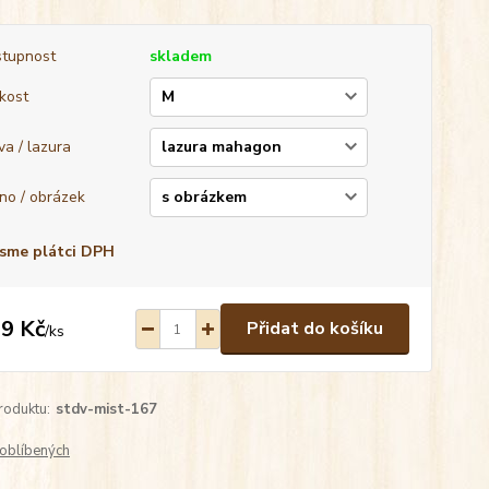
tupnost
skladem
ikost
va / lazura
no / obrázek
sme plátci DPH
9 Kč
Přidat do košíku
/
ks
roduktu:
stdv-mist-167
oblíbených