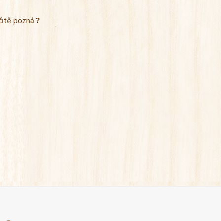
rčitě pozná
?