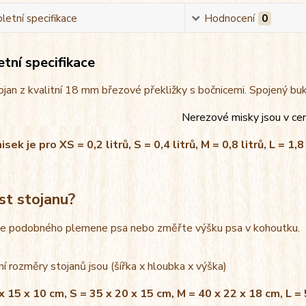
etní specifikace
Hodnocení
0
tní specifikace
jan z kvalitní 18 mm březové překližky s bočnicemi. Spojený bu
Nerezové misky jsou v ce
ek je pro XS = 0,2 litrů, S = 0,4 litrů, M = 0,8 litrů, L = 1,8 
st stojanu?
le podobného plemene psa nebo změřte výšku psa v kohoutku.
í rozměry stojanů jsou (šířka x hloubka x výška)
x 15 x 10 cm, S = 35 x 20 x 15 cm, M = 40 x 22 x 18 cm, L =