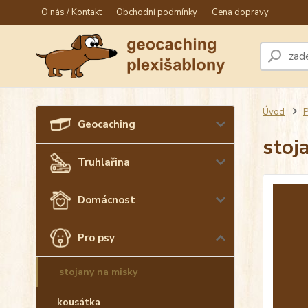
O nás / Kontakt
Obchodní podmínky
Cena dopravy
Úvod
P
Geocaching
stoj
Truhlařina
Domácnost
Pro psy
stojany na misky
kousátka