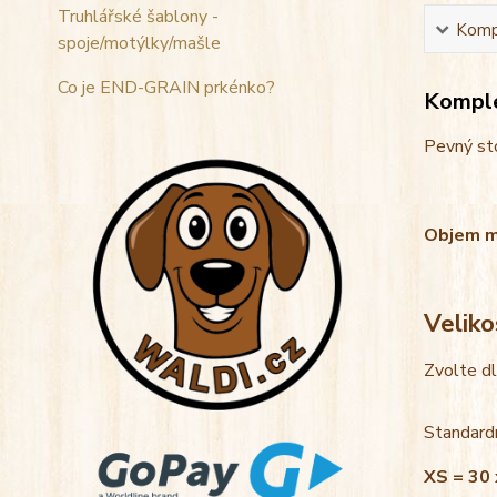
Truhlářské šablony -
Kompl
spoje/motýlky/mašle
Co je END-GRAIN prkénko?
Komple
Pevný sto
Objem mis
Veliko
Zvolte d
Standardn
XS = 30 