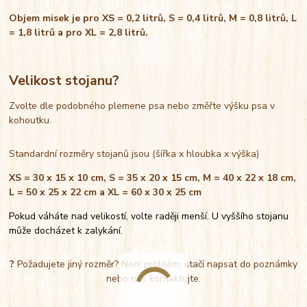
Objem misek je pro XS = 0,2 litrů, S = 0,4 litrů, M = 0,8 litrů, L
= 1,8 litrů a pro XL = 2,8 litrů.
Velikost stojanu?
Zvolte dle podobného plemene psa nebo změřte výšku psa v
kohoutku.
Standardní rozměry stojanů jsou (šířka x hloubka x výška)
XS = 30 x 15 x 10 cm, S = 35 x 20 x 15 cm, M = 40 x 22 x 18 cm,
L = 50 x 25 x 22 cm a XL = 60 x 30 x 25 cm
Pokud váháte nad velikostí, volte raději menší. U vyššího stojanu
může docházet k zalykání.
?
Požadujete jiný rozměr? Není problém, stačí napsat do poznámky
nebo nás kontaktujte.