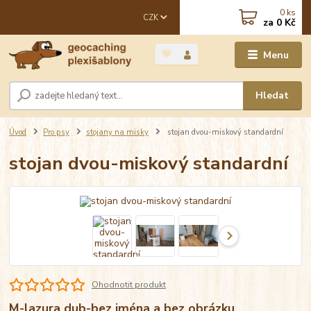
0
ks
CZK
za
0 Kč
Menu
Hledat
Úvod
Pro psy
stojany na misky
stojan dvou-miskový standardní
stojan dvou-miskový standardní
Ohodnotit produkt
M-lazura dub-bez jména a bez obrázku