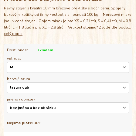
Pevný stojan z kvalitní 18 mm březové překližky s bočnicemi. Spojený
bukovými kolíčky od firmy Festool a s nosností 100 kg. Nerezové misky
jsou v ceně stojanu Objem misek je pro XS = 0,2 litrů, S = 0,4 litrů, M = 0,8
litrů, L = 1,8 litrů a pro XL = 2,8 litrů. Velikost stojanu? Zvolte dle podo...
celý popis
Dostupnost
skladem
velikost
barva / lazura
jméno / obrázek
Nejsme plátci DPH