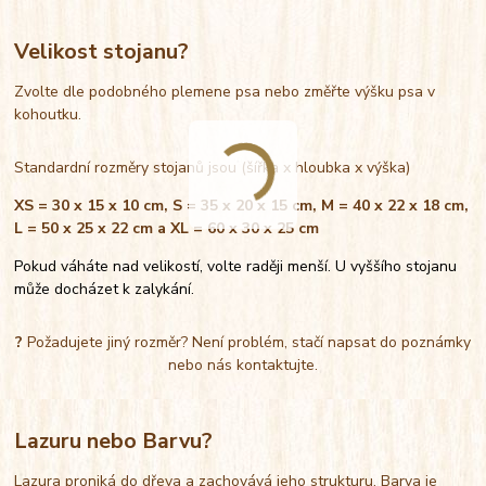
Velikost stojanu?
Zvolte dle podobného plemene psa nebo změřte výšku psa v
kohoutku.
Standardní rozměry stojanů jsou (šířka x hloubka x výška)
XS = 30 x 15 x 10 cm, S = 35 x 20 x 15 cm, M = 40 x 22 x 18 cm,
L = 50 x 25 x 22 cm a XL = 60 x 30 x 25 cm
Pokud váháte nad velikostí, volte raději menší. U vyššího stojanu
může docházet k zalykání.
?
Požadujete jiný rozměr? Není problém, stačí napsat do poznámky
nebo nás kontaktujte.
Lazuru nebo Barvu?
Lazura proniká do dřeva a zachovává jeho strukturu. Barva je