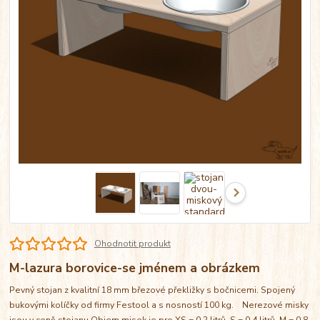
Ohodnotit produkt
M-lazura borovice-se jménem a obrázkem
Pevný stojan z kvalitní 18 mm březové překližky s bočnicemi. Spojený
bukovými kolíčky od firmy Festool a s nosností 100 kg. Nerezové misky
jsou v ceně stojanu Objem misek je pro XS = 0,2 litrů, S = 0,4 litrů, M = 0,8