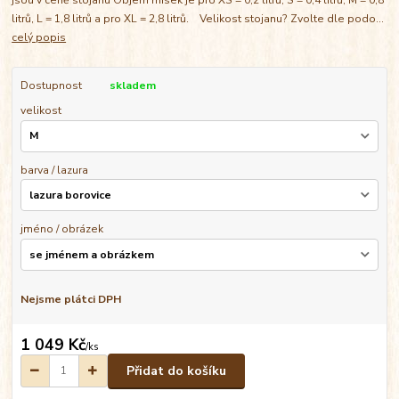
litrů, L = 1,8 litrů a pro XL = 2,8 litrů. Velikost stojanu? Zvolte dle podo...
celý popis
Dostupnost
skladem
velikost
barva / lazura
jméno / obrázek
Nejsme plátci DPH
1 049 Kč
/
ks
Přidat do košíku