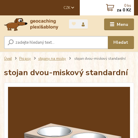
0
ks
CZK
za
0 Kč
Menu
Hledat
Úvod
Pro psy
stojany na misky
stojan dvou-miskový standardní
stojan dvou-miskový standardní