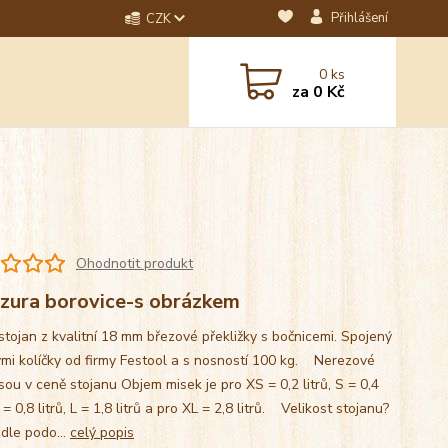
Přihlášení
CZK
dotaz? Napište nám na
0
ks
ebo email.
za
0 Kč
Ohodnotit produkt
zura borovice-s obrázkem
stojan z kvalitní 18 mm březové překližky s bočnicemi. Spojený
mi kolíčky od firmy Festool a s nosností 100 kg. Nerezové
sou v ceně stojanu Objem misek je pro XS = 0,2 litrů, S = 0,4
M = 0,8 litrů, L = 1,8 litrů a pro XL = 2,8 litrů. Velikost stojanu?
 dle podo...
celý popis