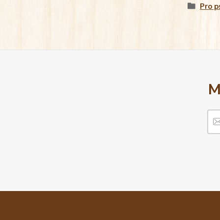
Pro p
M