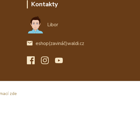
Kontakty
Libor
eshop(zavináč)waldi.cz
rmací zde
Vytvořeno na
Eshop-rychle.cz