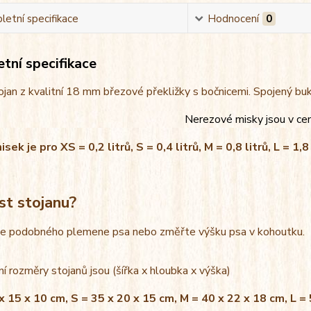
etní specifikace
Hodnocení
0
tní specifikace
jan z kvalitní 18 mm březové překližky s bočnicemi. Spojený bu
Nerezové misky jsou v ce
ek je pro XS = 0,2 litrů, S = 0,4 litrů, M = 0,8 litrů, L = 1,8 
st stojanu?
le podobného plemene psa nebo změřte výšku psa v kohoutku.
í rozměry stojanů jsou (šířka x hloubka x výška)
x 15 x 10 cm, S = 35 x 20 x 15 cm, M = 40 x 22 x 18 cm, L =