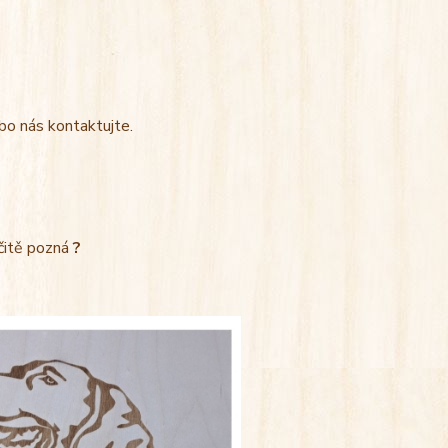
bo nás kontaktujte.
rčitě pozná
?