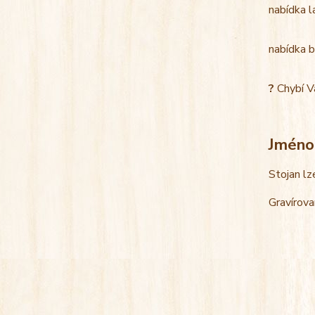
nabídka l
nabídka b
?
Chybí V
Jméno
Stojan lz
Gravírova