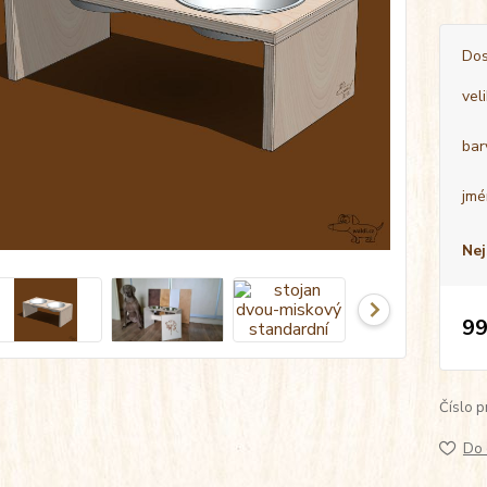
Dos
vel
bar
jmé
Nej
99
Číslo p
Do 