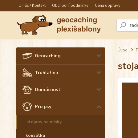
O nás / Kontakt
Obchodní podmínky
Cena dopravy
Úvod
P
Geocaching
stoj
Truhlařina
Domácnost
Pro psy
stojany na misky
kousátka