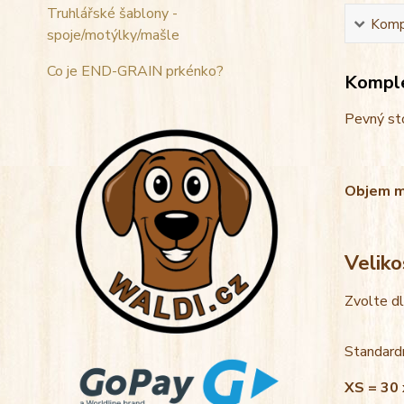
Truhlářské šablony -
Kompl
spoje/motýlky/mašle
Co je END-GRAIN prkénko?
Komple
Pevný sto
Objem mis
Veliko
Zvolte d
Standardn
XS = 30 