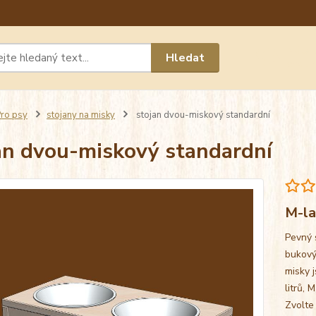
Máte 
Hledat
chat n
ro psy
stojany na misky
stojan dvou-miskový standardní
an dvou-miskový standardní
M-la
Pevný 
bukový
misky j
litrů, 
Zvolte