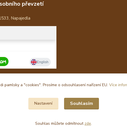
sobního převzetí
1533, Napajedla
i pamlsky a "cookies". Prosíme o odsouhlasení nařízení EU.
Více info
Souhlasím
Nastavení
Souhlas můžete odmítnout
zde
.