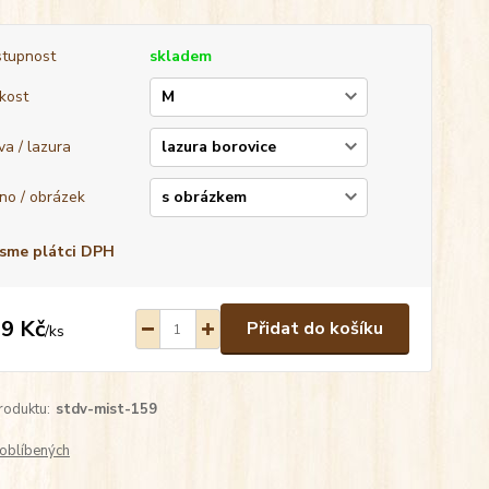
tupnost
skladem
ikost
va / lazura
no / obrázek
sme plátci DPH
9 Kč
Přidat do košíku
/
ks
roduktu:
stdv-mist-159
oblíbených