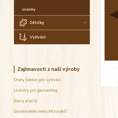
známky
Dětičky
Vyšívání
Zajímavosti z naší výroby
Druhy šablon pro vyšívání
Uzávěry pro geocaching
Barvy plastů
Gravírováním nebo frézování?