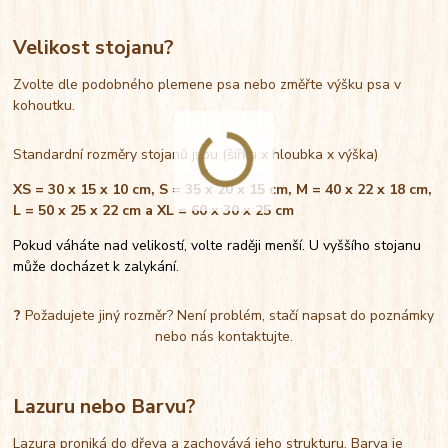
Velikost stojanu?
Zvolte dle podobného plemene psa nebo změřte výšku psa v
kohoutku.
Standardní rozměry stojanů jsou (šířka x hloubka x výška)
XS = 30 x 15 x 10 cm, S = 35 x 20 x 15 cm, M = 40 x 22 x 18 cm,
L = 50 x 25 x 22 cm a XL = 60 x 30 x 25 cm
Pokud váháte nad velikostí, volte raději menší. U vyššího stojanu
může docházet k zalykání.
?
Požadujete jiný rozměr? Není problém, stačí napsat do poznámky
nebo nás kontaktujte.
Lazuru nebo Barvu?
Lazura proniká do dřeva a zachovává jeho strukturu. Barva je