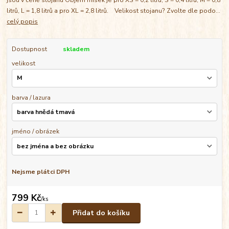
litrů, L = 1,8 litrů a pro XL = 2,8 litrů. Velikost stojanu? Zvolte dle podo...
celý popis
Dostupnost
skladem
velikost
barva / lazura
jméno / obrázek
Nejsme plátci DPH
799 Kč
/
ks
Přidat do košíku