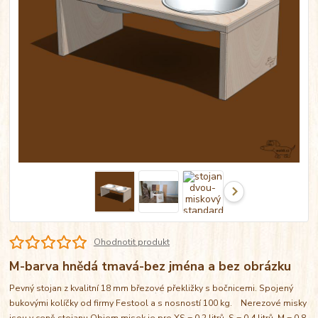
Ohodnotit produkt
M-barva hnědá tmavá-bez jména a bez obrázku
Pevný stojan z kvalitní 18 mm březové překližky s bočnicemi. Spojený
bukovými kolíčky od firmy Festool a s nosností 100 kg. Nerezové misky
jsou v ceně stojanu Objem misek je pro XS = 0,2 litrů, S = 0,4 litrů, M = 0,8