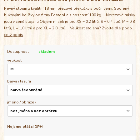
Pevný stojan z kvalitní 18 mm březové překližky s bočnicemi. Spojený
bukovými kolíčky od firmy Festool a s nosností 100 kg. Nerezové misky
jsou v ceně stojanu Objem misek je pro XS = 0,2 litrů, S = 0,4 litrů, M = 0,8
litrů, L = 1,8 litrů a pro XL = 2,8 litrů. Velikost stojanu? Zvolte dle podo...
celý popis
Dostupnost
skladem
velikost
barva / lazura
jméno / obrázek
Nejsme plátci DPH