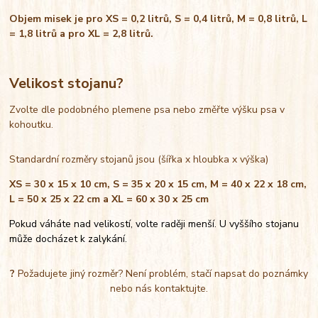
Objem misek je pro XS = 0,2 litrů, S = 0,4 litrů, M = 0,8 litrů, L
= 1,8 litrů a pro XL = 2,8 litrů.
Velikost stojanu?
Zvolte dle podobného plemene psa nebo změřte výšku psa v
kohoutku.
Standardní rozměry stojanů jsou (šířka x hloubka x výška)
XS = 30 x 15 x 10 cm, S = 35 x 20 x 15 cm, M = 40 x 22 x 18 cm,
L = 50 x 25 x 22 cm a XL = 60 x 30 x 25 cm
Pokud váháte nad velikostí, volte raději menší. U vyššího stojanu
může docházet k zalykání.
?
Požadujete jiný rozměr? Není problém, stačí napsat do poznámky
nebo nás kontaktujte.