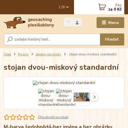
0
ks
CZK
za
0 Kč
Menu
Hledat
Úvod
Pro psy
stojany na misky
stojan dvou-miskový standardní
stojan dvou-miskový standardní
Ohodnotit produkt
M-barva šedohnědá-bez jména a bez obrázku