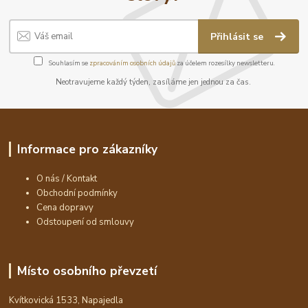
Přihlásit se
Souhlasím se
zpracováním osobních údajů
za účelem rozesílky newsletteru.
Neotravujeme každý týden, zasíláme jen jednou za čas.
Informace pro zákazníky
O nás / Kontakt
Obchodní podmínky
Cena dopravy
Odstoupení od smlouvy
Místo osobního převzetí
Kvítkovická 1533, Napajedla