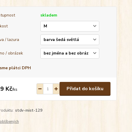
tupnost
skladem
ikost
va / lazura
no / obrázek
sme plátci DPH
9 Kč
Přidat do košíku
/
ks
roduktu:
stdv-mist-129
oblíbených