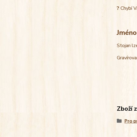
?
Chybí V
Jméno
Stojan lz
Gravírova
Zboží 
Pro p