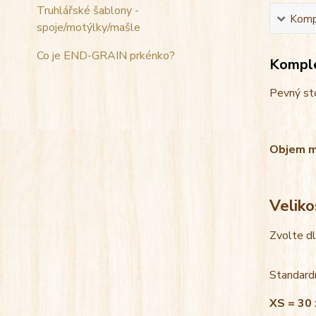
Truhlářské šablony -
Kompl
spoje/motýlky/mašle
Co je END-GRAIN prkénko?
Komple
Pevný sto
Objem mis
Veliko
Zvolte d
Standardn
XS = 30 