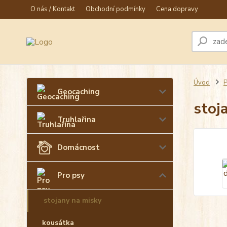
O nás / Kontakt
Obchodní podmínky
Cena dopravy
Úvod
P
Geocaching
stoj
Truhlařina
Domácnost
Pro psy
stojany na misky
kousátka