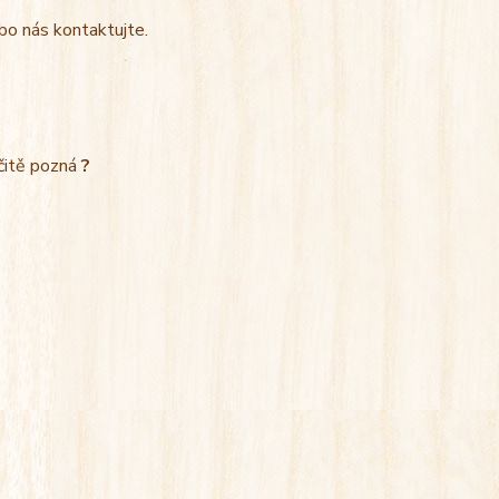
bo nás kontaktujte.
rčitě pozná
?