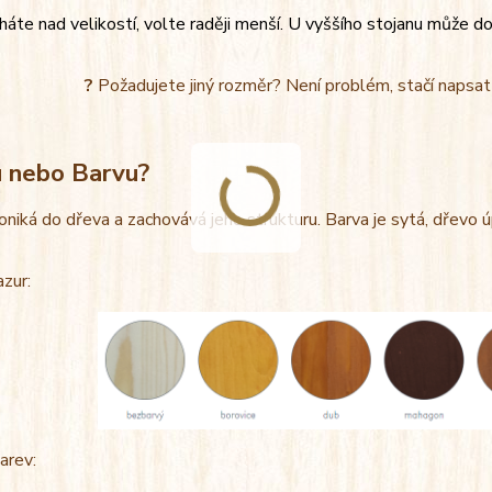
áte nad velikostí, volte raději menší. U vyššího stojanu může do
?
Požadujete jiný rozměr? Není problém, stačí napsa
u nebo Barvu?
oniká do dřeva a zachovává jeho strukturu. Barva je sytá, dřevo 
azur:
arev: