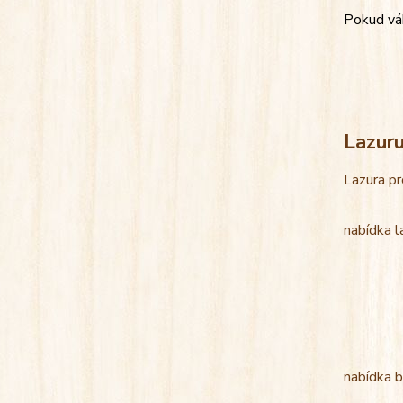
Pokud váh
Lazur
Lazura pr
nabídka l
nabídka b