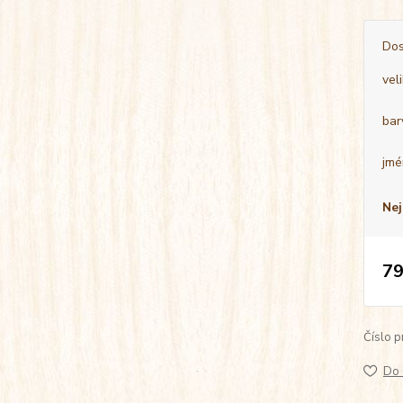
Dos
vel
bar
jmé
Nej
79
Číslo p
Do 