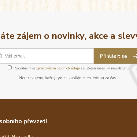
áte zájem o novinky, akce a slev
Přihlásit se
Souhlasím se
zpracováním osobních údajů
za účelem rozesílky newsletteru.
Neotravujeme každý týden, zasíláme jen jednou za čas.
sobního převzetí
1533, Napajedla