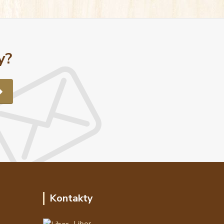
y?
Kontakty
Libor