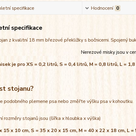
etní specifikace
Hodnocení
0
tní specifikace
jan z kvalitní 18 mm březové překližky s bočnicemi. Spojený bu
Nerezové misky jsou v ce
ek je pro XS = 0,2 litrů, S = 0,4 litrů, M = 0,8 litrů, L = 1,8 
st stojanu?
le podobného plemene psa nebo změřte výšku psa v kohoutku.
í rozměry stojanů jsou (šířka x hloubka x výška)
x 15 x 10 cm, S = 35 x 20 x 15 cm, M = 40 x 22 x 18 cm, L =