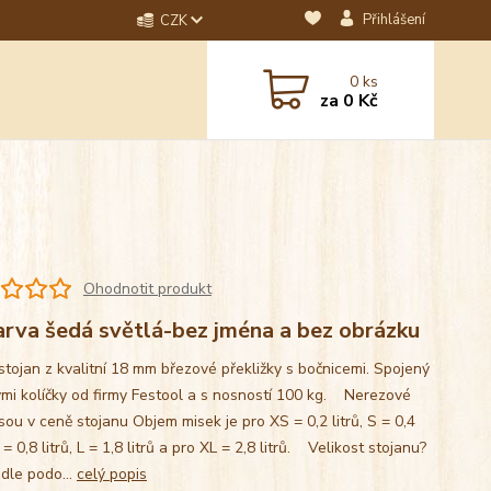
Přihlášení
CZK
dotaz? Napište nám na
0
ks
ebo email.
za
0 Kč
Ohodnotit produkt
rva šedá světlá-bez jména a bez obrázku
stojan z kvalitní 18 mm březové překližky s bočnicemi. Spojený
mi kolíčky od firmy Festool a s nosností 100 kg. Nerezové
sou v ceně stojanu Objem misek je pro XS = 0,2 litrů, S = 0,4
M = 0,8 litrů, L = 1,8 litrů a pro XL = 2,8 litrů. Velikost stojanu?
 dle podo...
celý popis