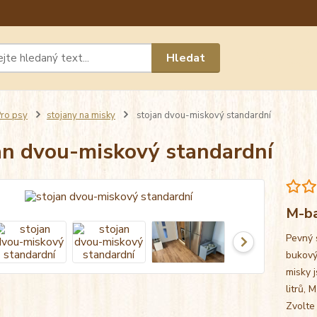
Máte 
Hledat
chat n
ro psy
stojany na misky
stojan dvou-miskový standardní
an dvou-miskový standardní
M-ba
Pevný 
bukový
misky j
litrů, 
Zvolte