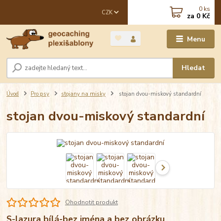
0
ks
CZK
za
0 Kč
Menu
Hledat
Úvod
Pro psy
stojany na misky
stojan dvou-miskový standardní
stojan dvou-miskový standardní
Ohodnotit produkt
S-lazura bílá-bez jména a bez obrázku