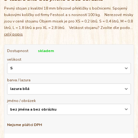
Pevný stojan z kvalitní 18 mm březové překližky s bočnicemi. Spojený
bukovými kolíčky od firmy Festool a s nosností 100 kg. Nerezové misky
jsou v ceně stojanu Objem misek je pro XS = 0,2 litrů, S = 0,4 litrů, M = 0,8
litrů, L = 1,8 litrů a pro XL = 2,8 litrů. Velikost stojanu? Zvolte dle podo...
celý popis
Dostupnost
skladem
velikost
barva / lazura
jméno / obrázek
Nejsme plátci DPH