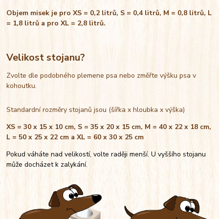
Objem misek je pro XS = 0,2 litrů, S = 0,4 litrů, M = 0,8 litrů, L
= 1,8 litrů a pro XL = 2,8 litrů.
Velikost stojanu?
Zvolte dle podobného plemene psa nebo změřte výšku psa v
kohoutku.
Standardní rozměry stojanů jsou (šířka x hloubka x výška)
XS = 30 x 15 x 10 cm, S = 35 x 20 x 15 cm, M = 40 x 22 x 18 cm,
L = 50 x 25 x 22 cm a XL = 60 x 30 x 25 cm
Pokud váháte nad velikostí, volte raději menší. U vyššího stojanu
může docházet k zalykání.