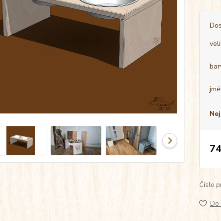
Dos
vel
bar
jmé
Nej
74
Číslo p
Do 