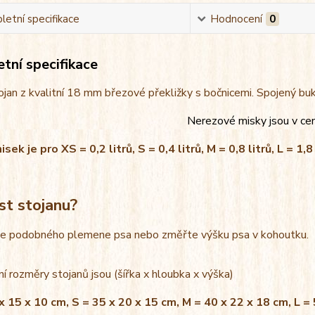
etní specifikace
Hodnocení
0
tní specifikace
jan z kvalitní 18 mm březové překližky s bočnicemi. Spojený bu
Nerezové misky jsou v ce
ek je pro XS = 0,2 litrů, S = 0,4 litrů, M = 0,8 litrů, L = 1,8 
st stojanu?
le podobného plemene psa nebo změřte výšku psa v kohoutku.
í rozměry stojanů jsou (šířka x hloubka x výška)
x 15 x 10 cm, S = 35 x 20 x 15 cm, M = 40 x 22 x 18 cm, L =