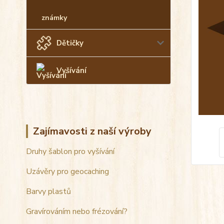
známky
Dětičky
Vyšívání
Zajímavosti z naší výroby
Druhy šablon pro vyšívání
Uzávěry pro geocaching
Barvy plastů
Gravírováním nebo frézování?