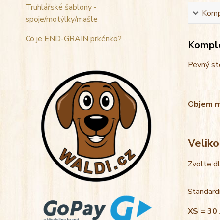
Truhlářské šablony -
Kompl
spoje/motýlky/mašle
Co je END-GRAIN prkénko?
Komple
Pevný sto
Objem mis
Veliko
Zvolte d
Standardn
XS = 30 