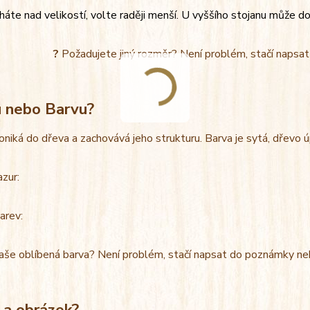
áte nad velikostí, volte raději menší. U vyššího stojanu může do
?
Požadujete jiný rozměr? Není problém, stačí napsa
u nebo Barvu?
oniká do dřeva a zachovává jeho strukturu. Barva je sytá, dřevo 
azur:
arev:
aše oblíbená barva? Není problém, stačí napsat do poznámky ne
 a obrázek?