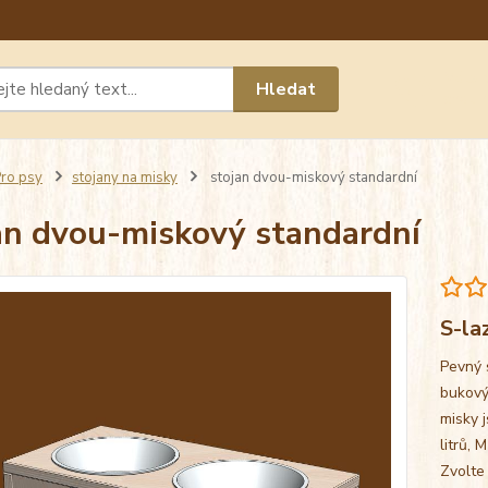
Máte 
Hledat
chat n
ro psy
stojany na misky
stojan dvou-miskový standardní
an dvou-miskový standardní
S-la
Pevný 
bukový
misky j
litrů, 
Zvolte