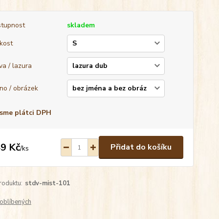
tupnost
skladem
ikost
va / lazura
no / obrázek
sme plátci DPH
9 Kč
Přidat do košíku
/
ks
roduktu:
stdv-mist-101
oblíbených