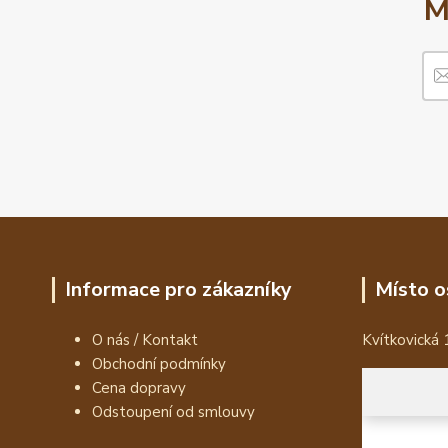
M
Informace pro zákazníky
Místo o
O nás / Kontakt
Kvítkovická 
Obchodní podmínky
Cena dopravy
Odstoupení od smlouvy