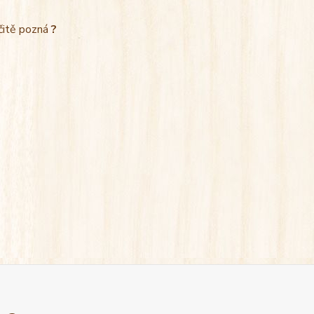
rčitě pozná
?