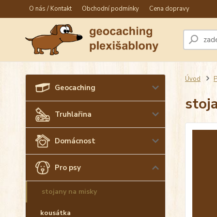
O nás / Kontakt
Obchodní podmínky
Cena dopravy
Úvod
P
Geocaching
stoj
Truhlařina
Domácnost
Pro psy
stojany na misky
kousátka