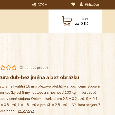
Přihlášení
CZK
dotaz? Napište nám na
0
ks
ebo email.
za
0 Kč
Ohodnotit produkt
zura dub-bez jména a bez obrázku
stojan z kvalitní 18 mm březové překližky s bočnicemi. Spojený
mi kolíčky od firmy Festool a s nosností 100 kg. Nerezové
sou v ceně stojanu Objem misek je pro XS = 0,2 litrů, S = 0,4
M = 0,8 litrů, L = 1,8 litrů a pro XL = 2,8 litrů. Velikost stojanu?
 dle podo...
celý popis