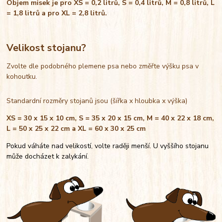
Objem misek je pro XS = 0,2 litrů, S = 0,4 litrů, M = 0,8 litrů, L
= 1,8 litrů a pro XL = 2,8 litrů.
Velikost stojanu?
Zvolte dle podobného plemene psa nebo změřte výšku psa v
kohoutku.
Standardní rozměry stojanů jsou (šířka x hloubka x výška)
XS = 30 x 15 x 10 cm, S = 35 x 20 x 15 cm, M = 40 x 22 x 18 cm,
L = 50 x 25 x 22 cm a XL = 60 x 30 x 25 cm
Pokud váháte nad velikostí, volte raději menší. U vyššího stojanu
může docházet k zalykání.