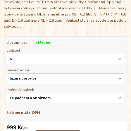
Pevný stojan z kvalitní 18 mm březové překližky s bočnicemi. Spojený
bukovými kolíčky od firmy Festool a s nosností 100 kg. Nerezové misky
jsou v ceně stojanu Objem misek je pro XS = 0,2 litrů, S = 0,4 litrů, M = 0,8
litrů, L = 1,8 litrů a pro XL = 2,8 litrů. Velikost stojanu? Zvolte dle podo...
celý popis
Dostupnost
skladem
velikost
barva / lazura
jméno / obrázek
Nejsme plátci DPH
999 Kč
/
ks