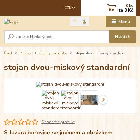
0
ks
CZK
za
0 Kč
Menu
Hledat
Úvod
Pro psy
stojany na misky
stojan dvou-miskový standardní
stojan dvou-miskový standardní
Ohodnotit produkt
S-lazura borovice-se jménem a obrázkem