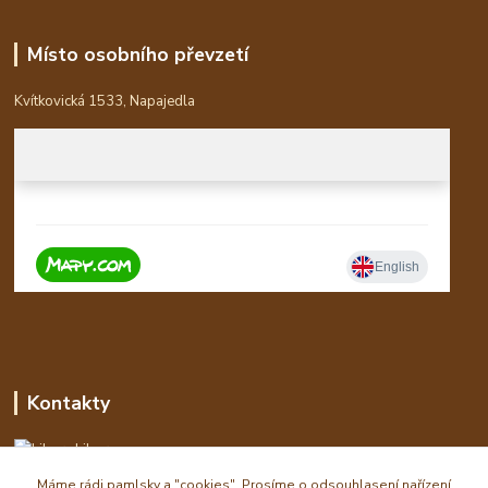
Místo osobního převzetí
Kvítkovická 1533, Napajedla
Kontakty
Libor
Máme rádi pamlsky a "cookies". Prosíme o odsouhlasení nařízení