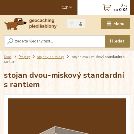
0
ks
CZK
za
0 Kč
Menu
Hledat
Úvod
Pro psy
stojany na misky
stojan dvou-miskový standardní s
rantlem
stojan dvou-miskový standardní
s rantlem