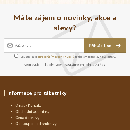
Máte zájem o novinky, akce a
slevy?
Přihlásit se
Souhlasím se
zpracováním osobních údajů
za účelem rozesílky newsletteru.
Neotravujeme každý týden, zasíláme jen jednou za čas.
Informace pro zákazníky
O nás / Kontakt
Obchodní podmínky
Cena dopravy
Odstoupení od smlouvy