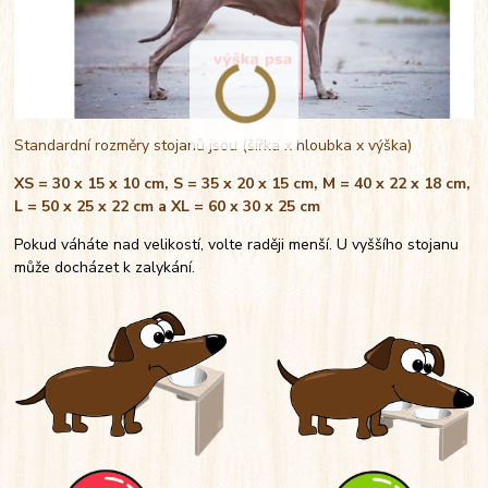
Standardní rozměry stojanů jsou (šířka x hloubka x výška)
XS = 30 x 15 x 10 cm, S = 35 x 20 x 15 cm, M = 40 x 22 x 18 cm,
L = 50 x 25 x 22 cm a XL = 60 x 30 x 25 cm
Pokud váháte nad velikostí, volte raději menší. U vyššího stojanu
může docházet k zalykání.