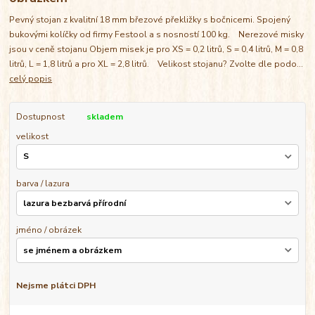
Pevný stojan z kvalitní 18 mm březové překližky s bočnicemi. Spojený
bukovými kolíčky od firmy Festool a s nosností 100 kg. Nerezové misky
jsou v ceně stojanu Objem misek je pro XS = 0,2 litrů, S = 0,4 litrů, M = 0,8
litrů, L = 1,8 litrů a pro XL = 2,8 litrů. Velikost stojanu? Zvolte dle podo...
celý popis
Dostupnost
skladem
velikost
barva / lazura
jméno / obrázek
Nejsme plátci DPH