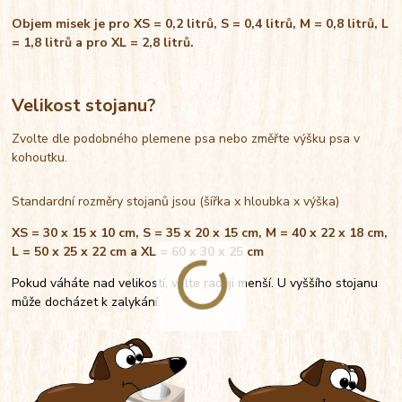
Objem misek je pro XS = 0,2 litrů, S = 0,4 litrů, M = 0,8 litrů, L
= 1,8 litrů a pro XL = 2,8 litrů.
Velikost stojanu?
Zvolte dle podobného plemene psa nebo změřte výšku psa v
kohoutku.
Standardní rozměry stojanů jsou (šířka x hloubka x výška)
XS = 30 x 15 x 10 cm, S = 35 x 20 x 15 cm, M = 40 x 22 x 18 cm,
L = 50 x 25 x 22 cm a XL = 60 x 30 x 25 cm
Pokud váháte nad velikostí, volte raději menší. U vyššího stojanu
může docházet k zalykání.