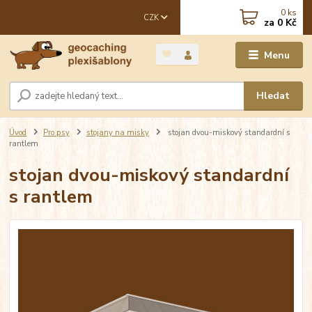
0
ks
CZK
za
0 Kč
Menu
Hledat
Úvod
Pro psy
stojany na misky
stojan dvou-miskový standardní s
rantlem
stojan dvou-miskový standardní
s rantlem