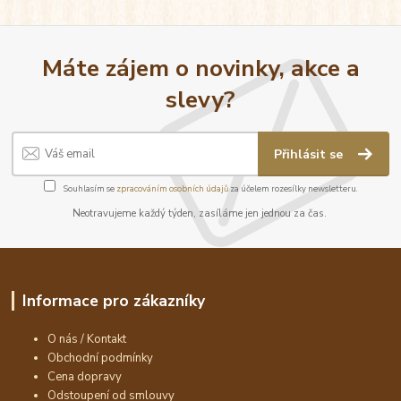
Máte zájem o novinky, akce a
slevy?
Přihlásit se
Souhlasím se
zpracováním osobních údajů
za účelem rozesílky newsletteru.
Neotravujeme každý týden, zasíláme jen jednou za čas.
Informace pro zákazníky
O nás / Kontakt
Obchodní podmínky
Cena dopravy
Odstoupení od smlouvy