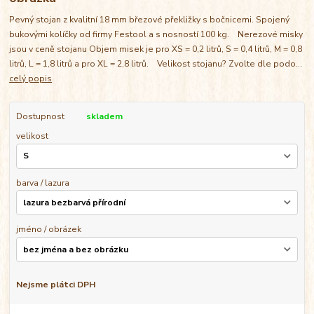
Pevný stojan z kvalitní 18 mm březové překližky s bočnicemi. Spojený
bukovými kolíčky od firmy Festool a s nosností 100 kg. Nerezové misky
jsou v ceně stojanu Objem misek je pro XS = 0,2 litrů, S = 0,4 litrů, M = 0,8
litrů, L = 1,8 litrů a pro XL = 2,8 litrů. Velikost stojanu? Zvolte dle podo...
celý popis
Dostupnost
skladem
velikost
barva / lazura
jméno / obrázek
Nejsme plátci DPH