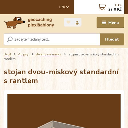
0
ks
CZK
za
0 Kč
Menu
Hledat
Úvod
Pro psy
stojany na misky
stojan dvou-miskový standardní s
rantlem
stojan dvou-miskový standardní
s rantlem