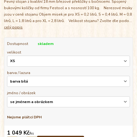
Pevný stojan z kvalitní 18 mm březové překližky s bočnicemi. Spojený
bukovými kolíčky od firmy Festool a s nosností 100 kg. Nerezové misky
jsou v ceně stojanu Objem misek je pro XS = 0,2 litrů, S = 0,4 litrů, M = 0,8
litrů, L = 1,8 litrů a pro XL = 2,8 litrů. Velikost stojanu? Zvolte dle podo...
celý popis
Dostupnost
skladem
velikost
barva / lazura
jméno / obrázek
Nejsme plátci DPH
1 049 Kč
/
ks