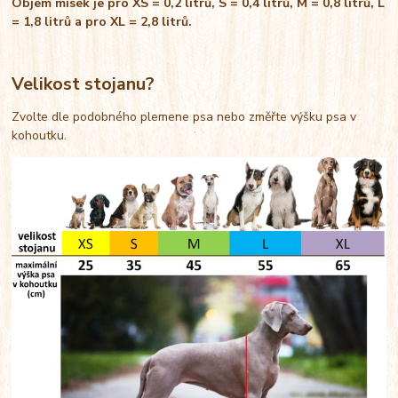
Objem misek je pro XS = 0,2 litrů, S = 0,4 litrů, M = 0,8 litrů, L
= 1,8 litrů a pro XL = 2,8 litrů.
Velikost stojanu?
Zvolte dle podobného plemene psa nebo změřte výšku psa v
kohoutku.