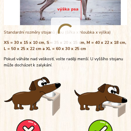
Standardní rozměry stojanů jsou (šířka x hloubka x výška)
XS = 30 x 15 x 10 cm, S = 35 x 20 x 15 cm, M = 40 x 22 x 18 cm,
L = 50 x 25 x 22 cm a XL = 60 x 30 x 25 cm
Pokud váháte nad velikostí, volte raději menší. U vyššího stojanu
může docházet k zalykání.