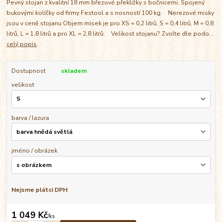
Pevný stojan z kvalitní 18 mm březové překližky s bočnicemi. Spojený
bukovými kolíčky od firmy Festool a s nosností 100 kg. Nerezové misky
jsou v ceně stojanu Objem misek je pro XS = 0,2 litrů, S = 0,4 litrů, M = 0,8
litrů, L = 1,8 litrů a pro XL = 2,8 litrů. Velikost stojanu? Zvolte dle podo...
celý popis
Dostupnost
skladem
velikost
barva / lazura
jméno / obrázek
Nejsme plátci DPH
1 049 Kč
/
ks