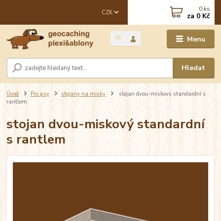
0
ks
CZK
za
0 Kč
Menu
Hledat
Úvod
Pro psy
stojany na misky
stojan dvou-miskový standardní s
rantlem
stojan dvou-miskový standardní
s rantlem