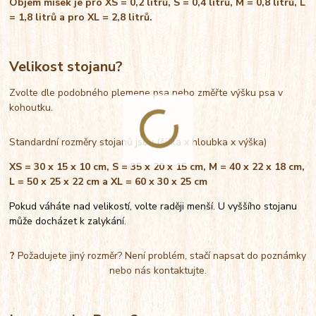
Objem misek je pro XS = 0,2 litrů, S = 0,4 litrů, M = 0,8 litrů, L
= 1,8 litrů a pro XL = 2,8 litrů.
Velikost stojanu?
Zvolte dle podobného plemene psa nebo změřte výšku psa v
kohoutku.
Standardní rozměry stojanů jsou (šířka x hloubka x výška)
XS = 30 x 15 x 10 cm, S = 35 x 20 x 15 cm, M = 40 x 22 x 18 cm,
L = 50 x 25 x 22 cm a XL = 60 x 30 x 25 cm
Pokud váháte nad velikostí, volte raději menší. U vyššího stojanu
může docházet k zalykání.
?
Požadujete jiný rozměr? Není problém, stačí napsat do poznámky
nebo nás kontaktujte.