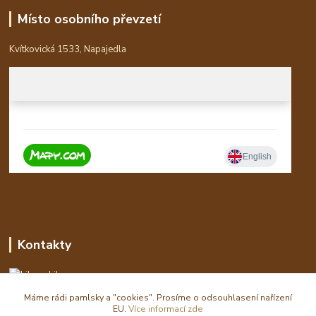
Místo osobního převzetí
Kvítkovická 1533, Napajedla
Kontakty
Libor
Máme rádi pamlsky a "cookies". Prosíme o odsouhlasení nařízení
eshop(zavináč)waldi.cz
EU.
Více informací zde