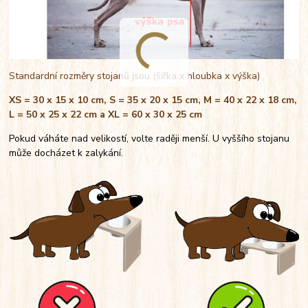
Standardní rozměry stojanů jsou (šířka x hloubka x výška)
XS = 30 x 15 x 10 cm, S = 35 x 20 x 15 cm, M = 40 x 22 x 18 cm,
L = 50 x 25 x 22 cm a XL = 60 x 30 x 25 cm
Pokud váháte nad velikostí, volte raději menší. U vyššího stojanu
může docházet k zalykání.