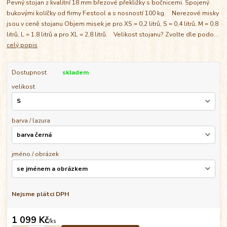
Pevný stojan z kvalitní 18 mm březové překližky s bočnicemi. Spojený
bukovými kolíčky od firmy Festool a s nosností 100 kg. Nerezové misky
jsou v ceně stojanu Objem misek je pro XS = 0,2 litrů, S = 0,4 litrů, M = 0,8
litrů, L = 1,8 litrů a pro XL = 2,8 litrů. Velikost stojanu? Zvolte dle podo...
celý popis
Dostupnost
skladem
velikost
barva / lazura
jméno / obrázek
Nejsme plátci DPH
1 099 Kč
/
ks