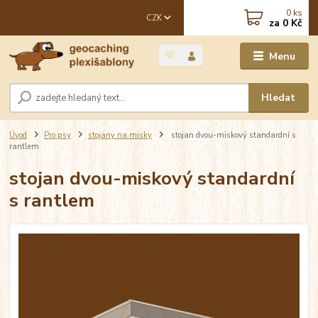
0
ks
CZK
za
0 Kč
Menu
Hledat
Úvod
Pro psy
stojany na misky
stojan dvou-miskový standardní s
rantlem
stojan dvou-miskový standardní
s rantlem