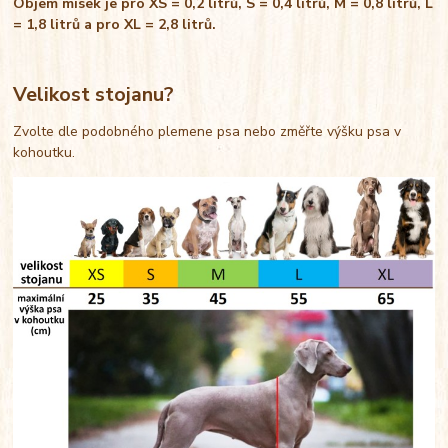
Objem misek je pro XS = 0,2 litrů, S = 0,4 litrů, M = 0,8 litrů, L
= 1,8 litrů a pro XL = 2,8 litrů.
Velikost stojanu?
Zvolte dle podobného plemene psa nebo změřte výšku psa v
kohoutku.