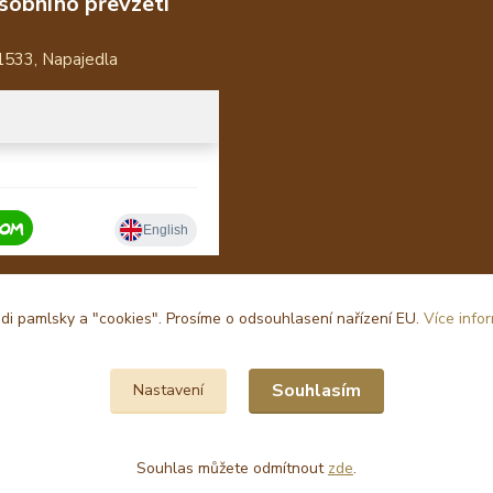
sobního převzetí
1533, Napajedla
i pamlsky a "cookies". Prosíme o odsouhlasení nařízení EU.
Více info
Souhlasím
Nastavení
Souhlas můžete odmítnout
zde
.