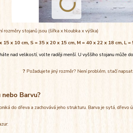
í rozměry stojanů jsou (šířka x hloubka x výška)
x 15 x 10 cm, S = 35 x 20 x 15 cm, M = 40 x 22 x 18 cm, L =
áte nad velikostí, volte raději menší. U vyššího stojanu může do
?
Požadujete jiný rozměr? Není problém, stačí napsa
u nebo Barvu?
oniká do dřeva a zachovává jeho strukturu. Barva je sytá, dřevo 
azur: