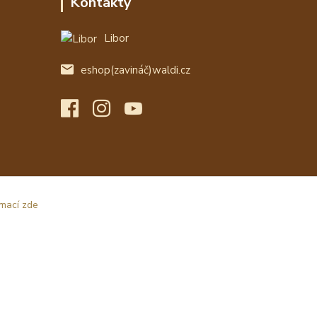
Kontakty
Libor
eshop(zavináč)waldi.cz
rmací zde
Vytvořeno na
Eshop-rychle.cz