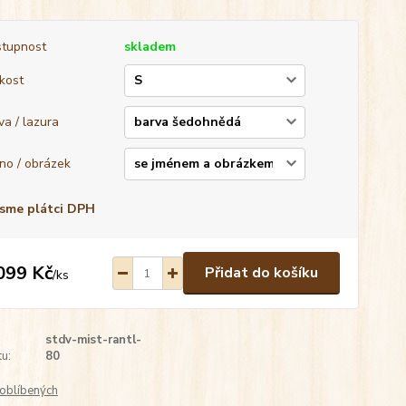
tupnost
skladem
ikost
va / lazura
no / obrázek
sme plátci DPH
099 Kč
Přidat do košíku
/
ks
stdv-mist-rantl-
u:
80
oblíbených