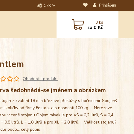
Přihlášení
CZK
dotaz? Napište nám na
0
ks
ebo email.
za
0 Kč
antlem
Ohodnotit produkt
rva šedohnědá-se jménem a obrázkem
stojan z kvalitní 18 mm březové překližky s bočnicemi. Spojený
mi kolíčky od firmy Festool a s nosností 100 kg. Nerezové
sou v ceně stojanu Objem misek je pro XS = 0,2 litrů, S = 0,4
M = 0,8 litrů, L = 1,8 litrů a pro XL = 2,8 litrů. Velikost stojanu?
 dle podo...
celý popis