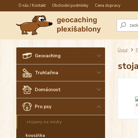
O nás / Kontakt
Obchodní podmínky
Cena dopravy
Úvod
P
Geocaching
stoj
Truhlařina
Domácnost
Pro psy
stojany na misky
kousátka