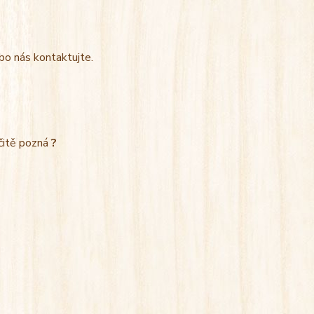
bo nás kontaktujte.
rčitě pozná
?