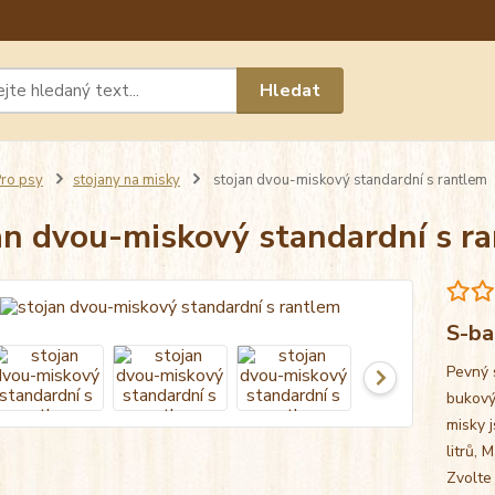
Máte 
Hledat
chat n
ro psy
stojany na misky
stojan dvou-miskový standardní s rantlem
an dvou-miskový standardní s r
S-ba
Pevný 
bukový
misky j
litrů, 
Zvolte