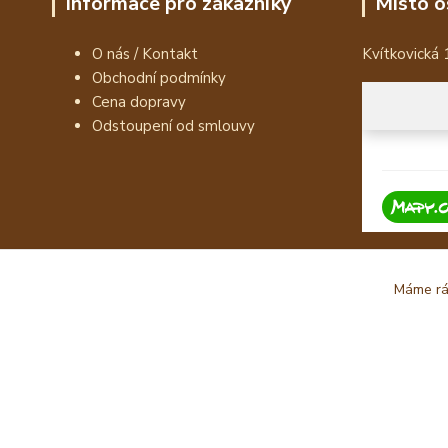
Informace pro zákazníky
Místo o
O nás / Kontakt
Kvítkovická 
Obchodní podmínky
Cena dopravy
Odstoupení od smlouvy
Máme rád