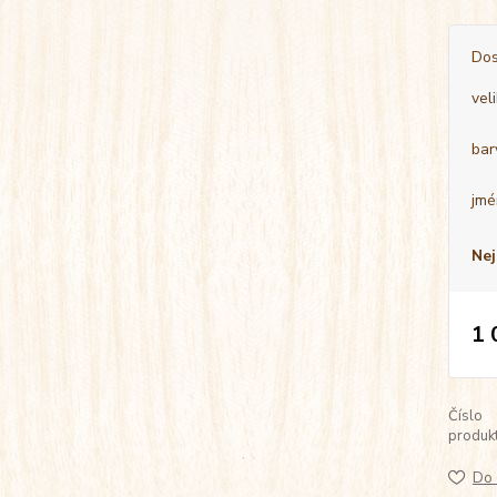
Dos
vel
bar
jmé
Nej
1 
Číslo
produkt
Do 