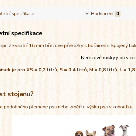
etní specifikace
Hodnocení
0
tní specifikace
jan z kvalitní 18 mm březové překližky s bočnicemi. Spojený bu
Nerezové misky jsou v ce
ek je pro XS = 0,2 litrů, S = 0,4 litrů, M = 0,8 litrů, L = 1,8 
st stojanu?
le podobného plemene psa nebo změřte výšku psa v kohoutku.