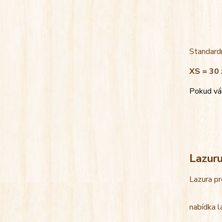
Standardn
XS = 30 
Pokud váh
Lazur
Lazura pr
nabídka l