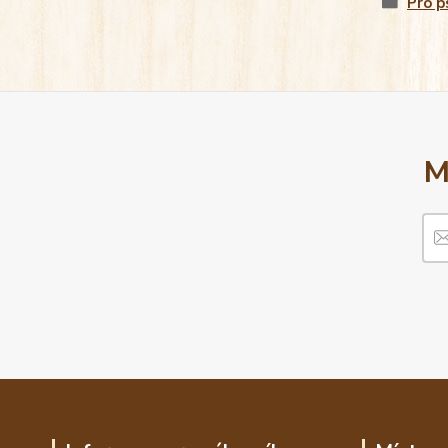
Pro p
M