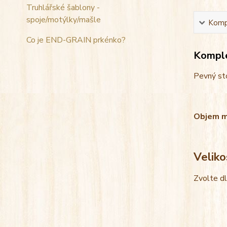
Truhlářské šablony -
spoje/motýlky/mašle
Kompl
Co je END-GRAIN prkénko?
Komple
Pevný sto
Objem mis
Veliko
Zvolte d