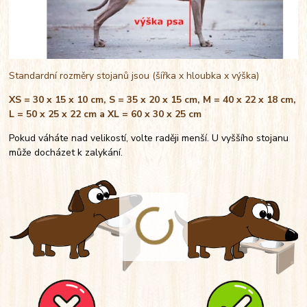
Standardní rozměry stojanů jsou (šířka x hloubka x výška)
XS = 30 x 15 x 10 cm, S = 35 x 20 x 15 cm, M = 40 x 22 x 18 cm,
L = 50 x 25 x 22 cm a XL = 60 x 30 x 25 cm
Pokud váháte nad velikostí, volte raději menší. U vyššího stojanu
může docházet k zalykání.