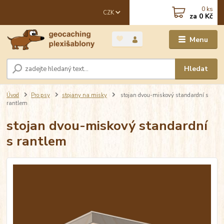
0
ks
CZK
za
0 Kč
Menu
Hledat
Úvod
Pro psy
stojany na misky
stojan dvou-miskový standardní s
rantlem
stojan dvou-miskový standardní
s rantlem