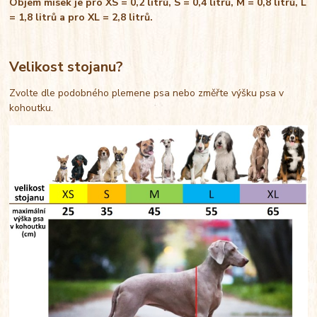
Objem misek je pro XS = 0,2 litrů, S = 0,4 litrů, M = 0,8 litrů, L
= 1,8 litrů a pro XL = 2,8 litrů.
Velikost stojanu?
Zvolte dle podobného plemene psa nebo změřte výšku psa v
kohoutku.