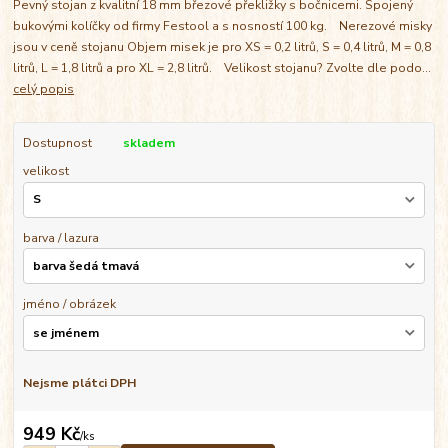
Pevný stojan z kvalitní 18 mm březové překližky s bočnicemi. Spojený
bukovými kolíčky od firmy Festool a s nosností 100 kg. Nerezové misky
jsou v ceně stojanu Objem misek je pro XS = 0,2 litrů, S = 0,4 litrů, M = 0,8
litrů, L = 1,8 litrů a pro XL = 2,8 litrů. Velikost stojanu? Zvolte dle podo...
celý popis
Dostupnost
skladem
velikost
barva / lazura
jméno / obrázek
Nejsme plátci DPH
949 Kč
/
ks