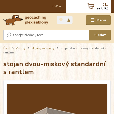
0
ks
CZK
za
0 Kč
Menu
Hledat
Úvod
Pro psy
stojany na misky
stojan dvou-miskový standardní s
rantlem
stojan dvou-miskový standardní
s rantlem