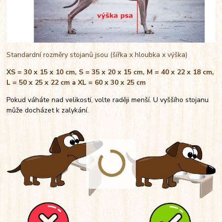
Standardní rozměry stojanů jsou (šířka x hloubka x výška)
XS = 30 x 15 x 10 cm, S = 35 x 20 x 15 cm, M = 40 x 22 x 18 cm,
L = 50 x 25 x 22 cm a XL = 60 x 30 x 25 cm
Pokud váháte nad velikostí, volte raději menší. U vyššího stojanu
může docházet k zalykání.