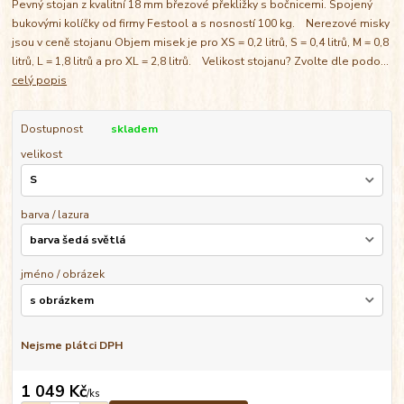
Pevný stojan z kvalitní 18 mm březové překližky s bočnicemi. Spojený
bukovými kolíčky od firmy Festool a s nosností 100 kg. Nerezové misky
jsou v ceně stojanu Objem misek je pro XS = 0,2 litrů, S = 0,4 litrů, M = 0,8
litrů, L = 1,8 litrů a pro XL = 2,8 litrů. Velikost stojanu? Zvolte dle podo...
celý popis
Dostupnost
skladem
velikost
barva / lazura
jméno / obrázek
Nejsme plátci DPH
1 049 Kč
/
ks