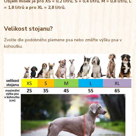
Objem misek je pro XS = 0,2 litrů, S = 0,4 litrů, M = 0,8 litrů, L
= 1,8 litrů a pro XL = 2,8 litrů.
Velikost stojanu?
Zvolte dle podobného plemene psa nebo změřte výšku psa v
kohoutku.