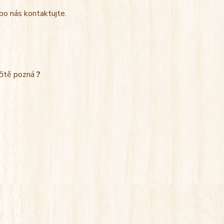
bo nás kontaktujte.
rčitě pozná
?