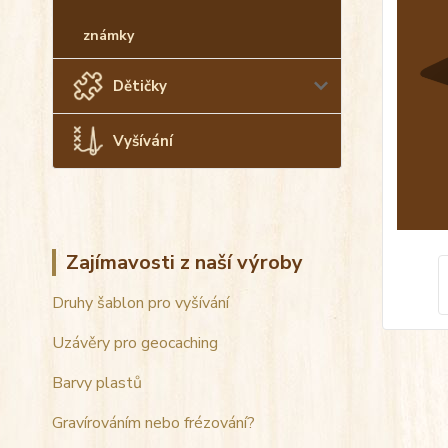
známky
Dětičky
Vyšívání
Zajímavosti z naší výroby
Druhy šablon pro vyšívání
Uzávěry pro geocaching
Barvy plastů
Gravírováním nebo frézování?