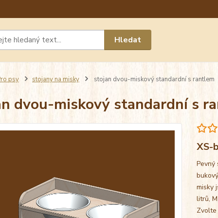
Máte 
Hledat
chat n
ro psy
stojany na misky
stojan dvou-miskový standardní s rantlem
an dvou-miskový standardní s r
XS-b
Pevný 
bukový
misky j
litrů, 
Zvolte