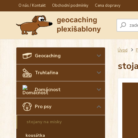
O nás / Kontakt
Obchodní podmínky
Cena dopravy
Úvod
P
Geocaching
stoj
Truhlařina
Domácnost
Pro psy
stojany na misky
kousátka