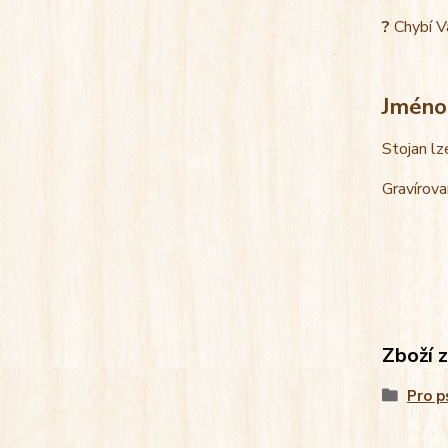
?
Chybí V
Jméno
Stojan lz
Gravírova
Zboží 
Pro p