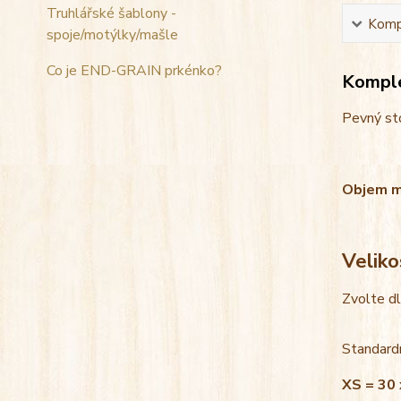
Truhlářské šablony -
Kompl
spoje/motýlky/mašle
Co je END-GRAIN prkénko?
Komple
Pevný sto
Objem mis
Veliko
Zvolte d
Standardn
XS = 30 