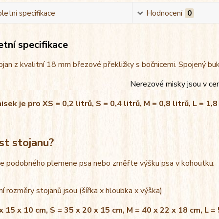
etní specifikace
Hodnocení
0
tní specifikace
jan z kvalitní 18 mm březové překližky s bočnicemi. Spojený bu
Nerezové misky jsou v ce
ek je pro XS = 0,2 litrů, S = 0,4 litrů, M = 0,8 litrů, L = 1,8 
st stojanu?
le podobného plemene psa nebo změřte výšku psa v kohoutku.
í rozměry stojanů jsou (šířka x hloubka x výška)
x 15 x 10 cm, S = 35 x 20 x 15 cm, M = 40 x 22 x 18 cm, L =