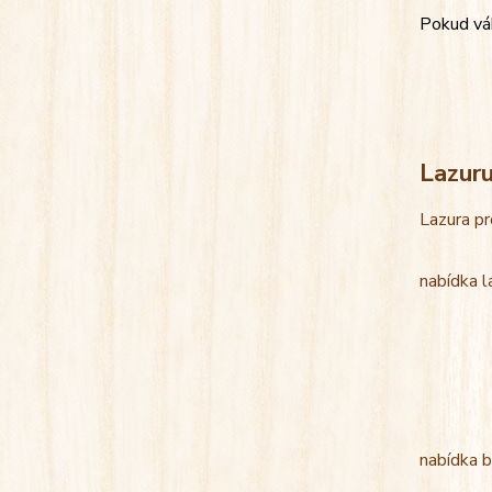
Pokud váh
Lazur
Lazura pr
nabídka l
nabídka b