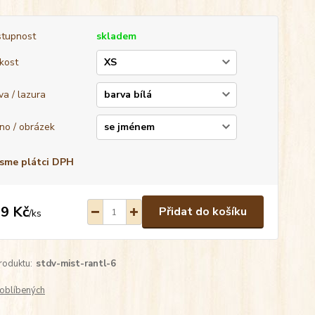
tupnost
skladem
ikost
va / lazura
no / obrázek
sme plátci DPH
9 Kč
Přidat do košíku
/
ks
roduktu:
stdv-mist-rantl-6
oblíbených