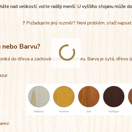
áte nad velikostí, volte raději menší. U vyššího stojanu může do
?
Požadujete jiný rozměr? Není problém, stačí napsa
u nebo Barvu?
oniká do dřeva a zachovává jeho strukturu. Barva je sytá, dřevo 
azur:
arev: