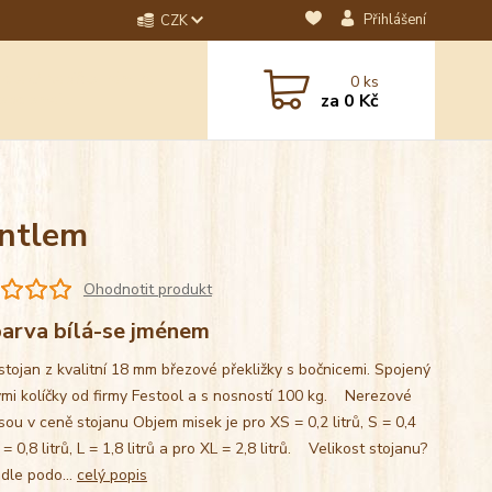
Přihlášení
CZK
dotaz? Napište nám na
0
ks
ebo email.
za
0 Kč
antlem
Ohodnotit produkt
arva bílá-se jménem
stojan z kvalitní 18 mm březové překližky s bočnicemi. Spojený
mi kolíčky od firmy Festool a s nosností 100 kg. Nerezové
sou v ceně stojanu Objem misek je pro XS = 0,2 litrů, S = 0,4
M = 0,8 litrů, L = 1,8 litrů a pro XL = 2,8 litrů. Velikost stojanu?
 dle podo...
celý popis