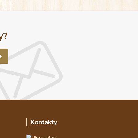
y?
Kontakty
Libor