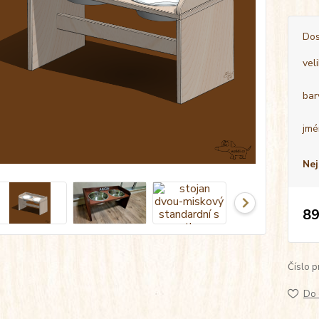
Dos
vel
bar
jmé
Nej
89
Číslo p
Do 