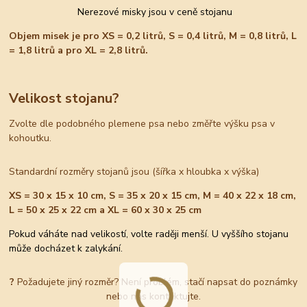
Nerezové misky jsou v ceně stojanu
Objem misek je pro XS = 0,2 litrů, S = 0,4 litrů, M = 0,8 litrů, L
= 1,8 litrů a pro XL = 2,8 litrů.
Velikost stojanu?
Zvolte dle podobného plemene psa nebo změřte výšku psa v
kohoutku.
Standardní rozměry stojanů jsou (šířka x hloubka x výška)
XS = 30 x 15 x 10 cm, S = 35 x 20 x 15 cm, M = 40 x 22 x 18 cm,
L = 50 x 25 x 22 cm a XL = 60 x 30 x 25 cm
Pokud váháte nad velikostí, volte raději menší. U vyššího stojanu
může docházet k zalykání.
?
Požadujete jiný rozměr? Není problém, stačí napsat do poznámky
nebo nás kontaktujte.