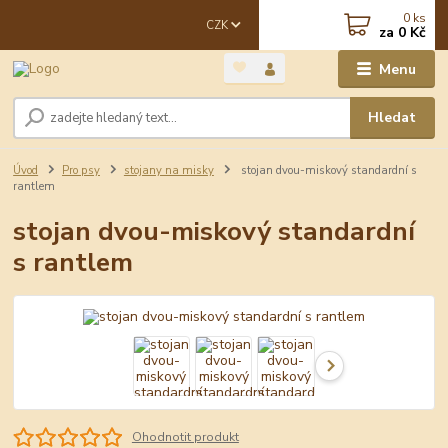
0
ks
CZK
za
0 Kč
Menu
Hledat
Úvod
Pro psy
stojany na misky
stojan dvou-miskový standardní s
rantlem
stojan dvou-miskový standardní
s rantlem
Ohodnotit produkt