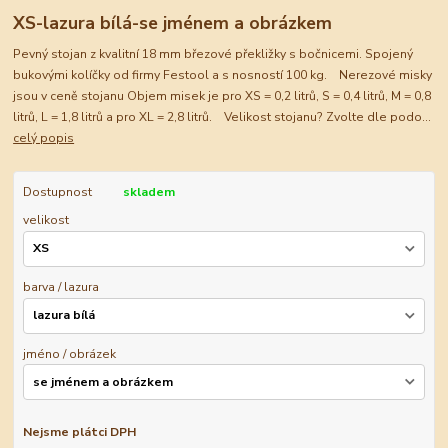
XS-lazura bílá-se jménem a obrázkem
Pevný stojan z kvalitní 18 mm březové překližky s bočnicemi. Spojený
bukovými kolíčky od firmy Festool a s nosností 100 kg. Nerezové misky
jsou v ceně stojanu Objem misek je pro XS = 0,2 litrů, S = 0,4 litrů, M = 0,8
litrů, L = 1,8 litrů a pro XL = 2,8 litrů. Velikost stojanu? Zvolte dle podo...
celý popis
Dostupnost
skladem
velikost
barva / lazura
jméno / obrázek
Nejsme plátci DPH