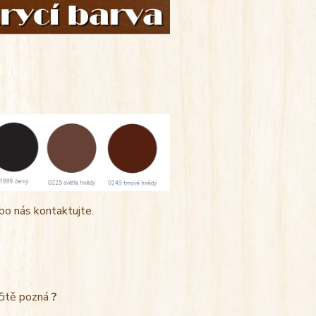
bo nás kontaktujte.
rčitě pozná
?