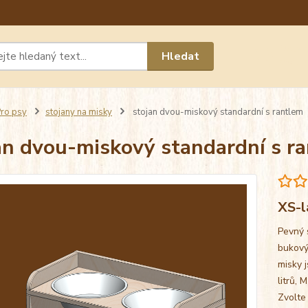
Máte 
Hledat
chat n
ro psy
stojany na misky
stojan dvou-miskový standardní s rantlem
an dvou-miskový standardní s r
XS-l
Pevný 
bukový
misky j
litrů, 
Zvolte