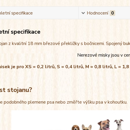
etní specifikace
Hodnocení
0
tní specifikace
jan z kvalitní 18 mm březové překližky s bočnicemi. Spojený bu
Nerezové misky jsou v ce
ek je pro XS = 0,2 litrů, S = 0,4 litrů, M = 0,8 litrů, L = 1,8 
st stojanu?
le podobného plemene psa nebo změřte výšku psa v kohoutku.