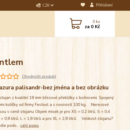
Přihlášení
CZK
dotaz? Napište nám na
0
ks
ebo email.
za
0 Kč
antlem
Ohodnotit produkt
azura palisandr-bez jména a bez obrázku
stojan z kvalitní 18 mm březové překližky s bočnicemi. Spojený
mi kolíčky od firmy Festool a s nosností 100 kg. Nerezové
sou v ceně stojanu Objem misek je pro XS = 0,2 litrů, S = 0,4
M = 0,8 litrů, L = 1,8 litrů a pro XL = 2,8 litrů. Velikost stojanu?
 dle podo...
celý popis