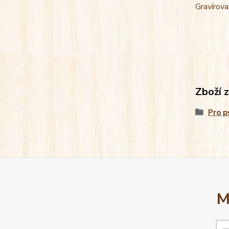
Gravírova
Zboží 
Pro p
M