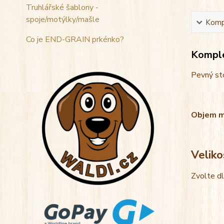
Truhlářské šablony -
spoje/motýlky/mašle
Kompl
Co je END-GRAIN prkénko?
Komple
Pevný sto
Objem mis
Veliko
Zvolte d