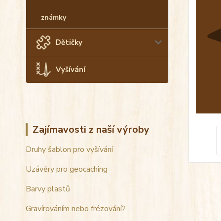
známky
Dětičky
Vyšívání
Zajímavosti z naší výroby
Druhy šablon pro vyšívání
Uzávěry pro geocaching
Barvy plastů
Gravírováním nebo frézování?