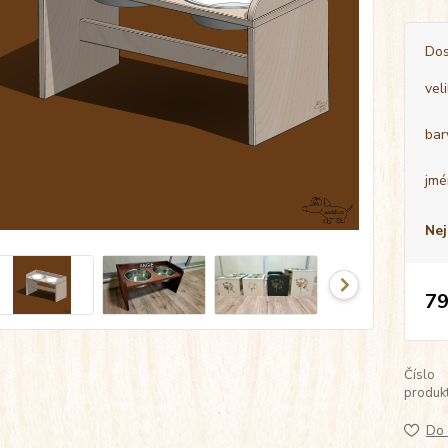
Dos
vel
bar
jmé
Nej
79
Číslo
produkt
Do 