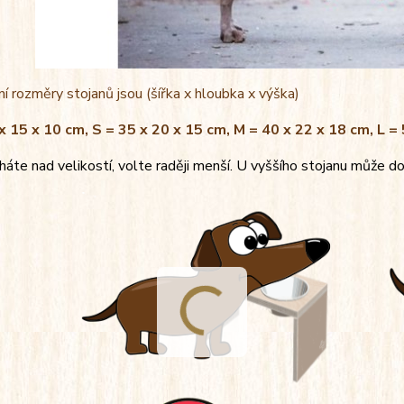
í rozměry stojanů jsou (šířka x hloubka x výška)
x 15 x 10 cm, S = 35 x 20 x 15 cm, M = 40 x 22 x 18 cm, L =
áte nad velikostí, volte raději menší. U vyššího stojanu může do