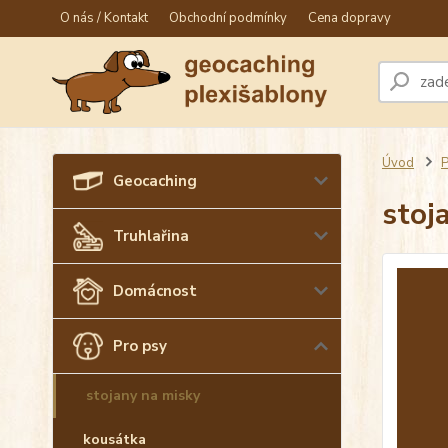
O nás / Kontakt
Obchodní podmínky
Cena dopravy
Úvod
P
Geocaching
stoj
Truhlařina
Domácnost
Pro psy
stojany na misky
kousátka