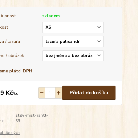
tupnost
skladem
ikost
va / lazura
no / obrázek
sme plátci DPH
9 Kč
Přidat do košíku
/
ks
stdv-mist-rantl-
u:
53
oblíbených