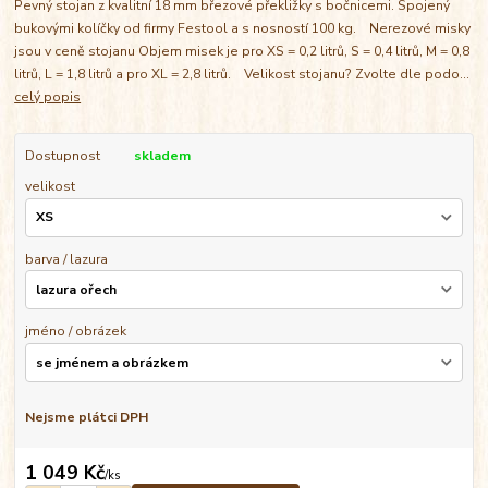
Pevný stojan z kvalitní 18 mm březové překližky s bočnicemi. Spojený
bukovými kolíčky od firmy Festool a s nosností 100 kg. Nerezové misky
jsou v ceně stojanu Objem misek je pro XS = 0,2 litrů, S = 0,4 litrů, M = 0,8
litrů, L = 1,8 litrů a pro XL = 2,8 litrů. Velikost stojanu? Zvolte dle podo...
celý popis
Dostupnost
skladem
velikost
barva / lazura
jméno / obrázek
Nejsme plátci DPH
1 049 Kč
/
ks