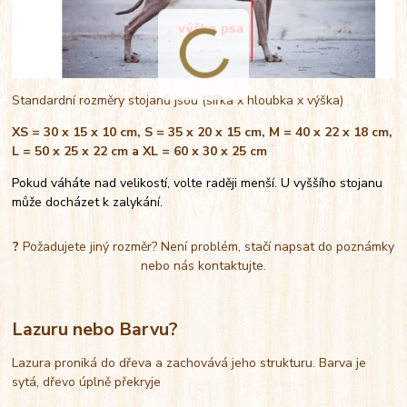
Standardní rozměry stojanů jsou (šířka x hloubka x výška)
XS = 30 x 15 x 10 cm, S = 35 x 20 x 15 cm, M = 40 x 22 x 18 cm,
L = 50 x 25 x 22 cm a XL = 60 x 30 x 25 cm
Pokud váháte nad velikostí, volte raději menší. U vyššího stojanu
může docházet k zalykání.
?
Požadujete jiný rozměr? Není problém, stačí napsat do poznámky
nebo nás kontaktujte.
Lazuru nebo Barvu?
Lazura proniká do dřeva a zachovává jeho strukturu. Barva je
sytá, dřevo úplně překryje