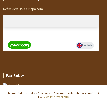
Kvítkovická 1533, Napajedla
Kontakty
Libor
Máme rádi pamlsky a "cookies". Prosíme o odsouhlasení nařízení
eshop(zavináč)waldi.cz
EU.
Více informací zde