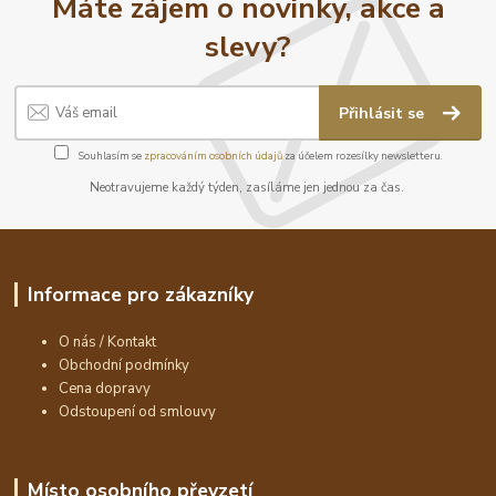
Máte zájem o novinky, akce a
slevy?
Přihlásit se
Souhlasím se
zpracováním osobních údajů
za účelem rozesílky newsletteru.
Neotravujeme každý týden, zasíláme jen jednou za čas.
Informace pro zákazníky
O nás / Kontakt
Obchodní podmínky
Cena dopravy
Odstoupení od smlouvy
Místo osobního převzetí