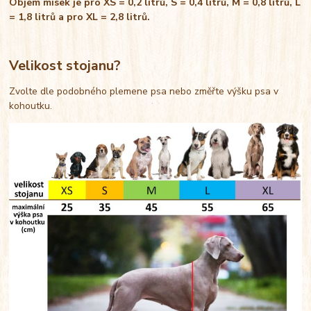
Objem misek je pro XS = 0,2 litrů, S = 0,4 litrů, M = 0,8 litrů, L
= 1,8 litrů a pro XL = 2,8 litrů.
Velikost stojanu?
Zvolte dle podobného plemene psa nebo změřte výšku psa v
kohoutku.