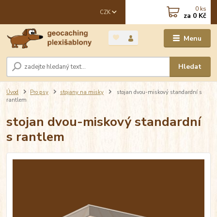
0
ks
CZK
za
0 Kč
Menu
Hledat
Úvod
Pro psy
stojany na misky
stojan dvou-miskový standardní s
rantlem
stojan dvou-miskový standardní
s rantlem