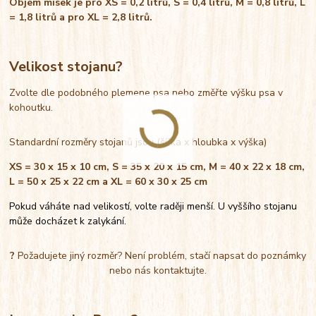
Objem misek je pro XS = 0,2 litrů, S = 0,4 litrů, M = 0,8 litrů, L
= 1,8 litrů a pro XL = 2,8 litrů.
Velikost stojanu?
Zvolte dle podobného plemene psa nebo změřte výšku psa v
kohoutku.
Standardní rozměry stojanů jsou (šířka x hloubka x výška)
XS = 30 x 15 x 10 cm, S = 35 x 20 x 15 cm, M = 40 x 22 x 18 cm,
L = 50 x 25 x 22 cm a XL = 60 x 30 x 25 cm
Pokud váháte nad velikostí, volte raději menší. U vyššího stojanu
může docházet k zalykání.
?
Požadujete jiný rozměr? Není problém, stačí napsat do poznámky
nebo nás kontaktujte.