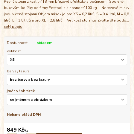
Pevný stojan z kvalitní 18 mm březové překližky s bočnicemi. Spojený
bukovými kolíčky od firmy Festool a s nosností 100 kg. Nerezové misky
jsou v ceně stojanu Objem misek je pro XS = 0,2 litrů, S = 0,4 litrů, M = 0,8
litrů, L = 1,8 litrů a pro XL = 2,8 litrů. Velikost stojanu? Zvolte dle podo...
celý popis
Dostupnost
skladem
velikost
barva / lazura
jméno / obrázek
Nejsme plátci DPH
849 Kč
/
ks