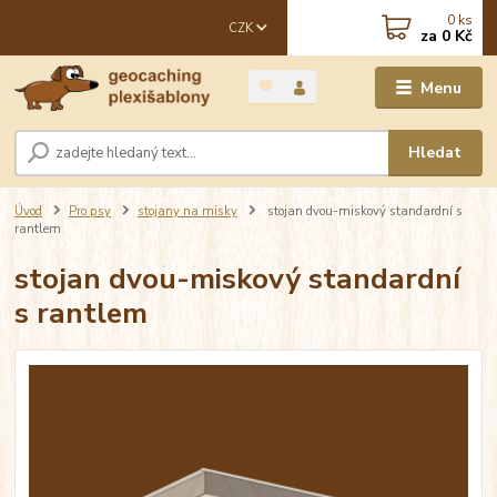
0
ks
CZK
za
0 Kč
Menu
Hledat
Úvod
Pro psy
stojany na misky
stojan dvou-miskový standardní s
rantlem
stojan dvou-miskový standardní
s rantlem