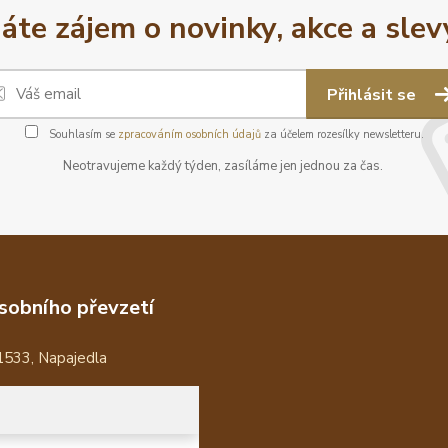
áte zájem o novinky, akce a slev
Přihlásit se
Souhlasím se
zpracováním osobních údajů
za účelem rozesílky newsletteru.
Neotravujeme každý týden, zasíláme jen jednou za čas.
sobního převzetí
1533, Napajedla