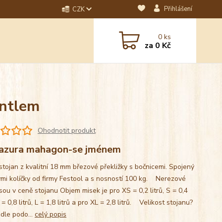
Přihlášení
CZK
dotaz? Napište nám na
0
ks
ebo email.
za
0 Kč
antlem
Ohodnotit produkt
azura mahagon-se jménem
stojan z kvalitní 18 mm březové překližky s bočnicemi. Spojený
mi kolíčky od firmy Festool a s nosností 100 kg. Nerezové
sou v ceně stojanu Objem misek je pro XS = 0,2 litrů, S = 0,4
M = 0,8 litrů, L = 1,8 litrů a pro XL = 2,8 litrů. Velikost stojanu?
 dle podo...
celý popis