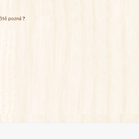
rčitě pozná
?