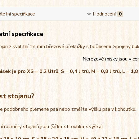
etní specifikace
Hodnocení
0
tní specifikace
jan z kvalitní 18 mm březové překližky s bočnicemi. Spojený bu
Nerezové misky jsou v ce
ek je pro XS = 0,2 litrů, S = 0,4 litrů, M = 0,8 litrů, L = 1,8 
st stojanu?
le podobného plemene psa nebo změřte výšku psa v kohoutku.
í rozměry stojanů jsou (šířka x hloubka x výška)