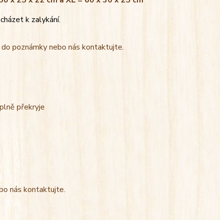
 50 x 25 x 22 cm a XL = 60 x 30 x 25 cm
cházet k zalykání.
t do poznámky nebo nás kontaktujte.
úplně překryje
bo nás kontaktujte.