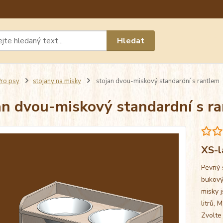
Máte 
Hledat
chat n
ro psy
stojany na misky
stojan dvou-miskový standardní s rantlem
an dvou-miskový standardní s r
XS-l
Pevný 
bukový
misky j
litrů, 
Zvolte