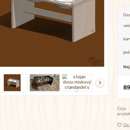
Dos
vel
bar
jmé
Nej
89
Číslo
produkt
Do 