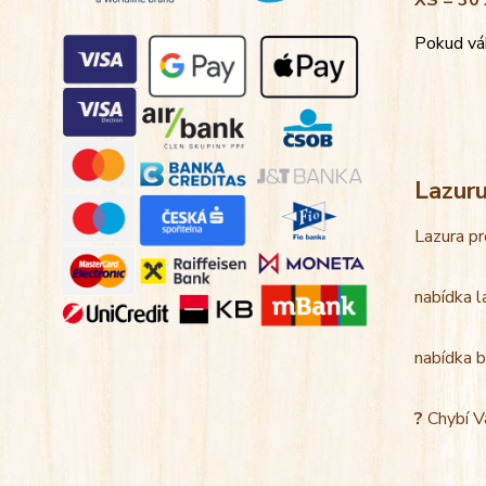
XS = 30 
Pokud váh
Lazur
Lazura pr
nabídka l
nabídka b
?
Chybí V