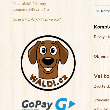
Truhlářské šablony -
spoje/motýlky/mašle
Kompl
Co je END-GRAIN prkénko?
Komple
Pevný sto
Objem mis
Veliko
Zvolte d
Standardn