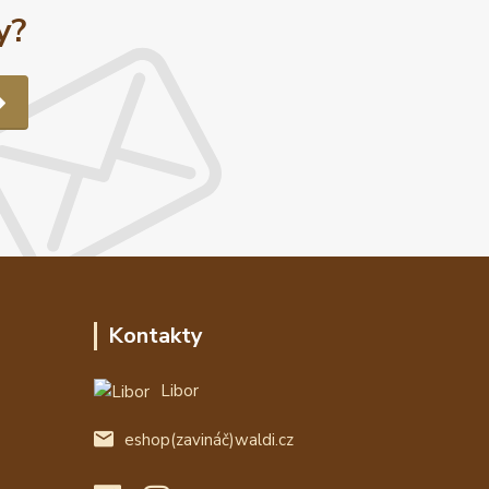
y?
Kontakty
Libor
eshop(zavináč)waldi.cz