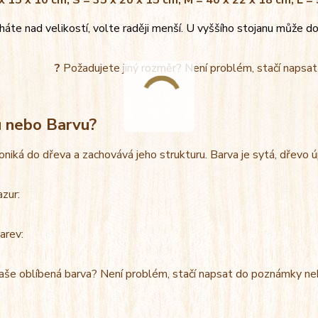
x 15 x 10 cm, S = 35 x 20 x 15 cm, M = 40 x 22 x 18 cm, L =
áte nad velikostí, volte raději menší. U vyššího stojanu může do
?
Požadujete jiný rozměr? Není problém, stačí napsa
u nebo Barvu?
oniká do dřeva a zachovává jeho strukturu. Barva je sytá, dřevo 
azur:
arev:
aše oblíbená barva? Není problém, stačí napsat do poznámky ne