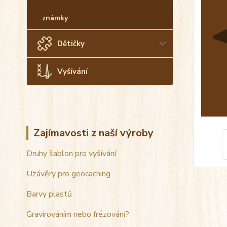
známky
Dětičky
Vyšívání
Zajímavosti z naší výroby
Druhy šablon pro vyšívání
Uzávěry pro geocaching
Barvy plastů
Gravírováním nebo frézování?