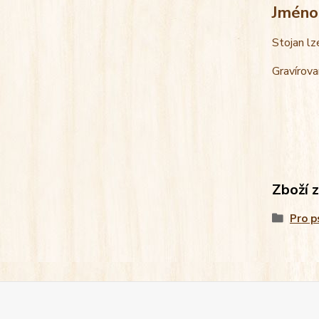
Jméno
Stojan lz
Gravírova
Zboží 
Pro p