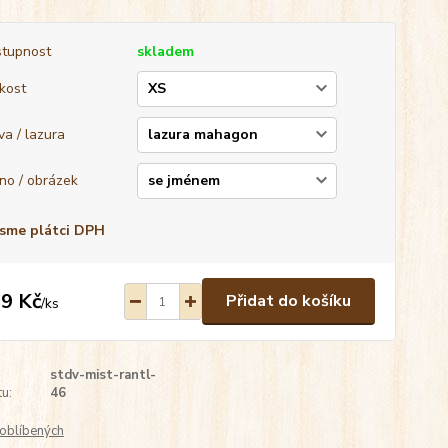
tupnost
skladem
ikost
va / lazura
no / obrázek
sme plátci DPH
9 Kč
Přidat do košíku
/
ks
stdv-mist-rantl-
u:
46
oblíbených