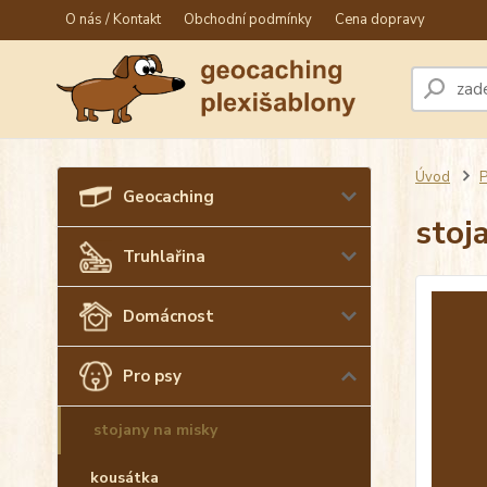
O nás / Kontakt
Obchodní podmínky
Cena dopravy
Úvod
P
Geocaching
stoj
Truhlařina
Domácnost
Pro psy
stojany na misky
kousátka