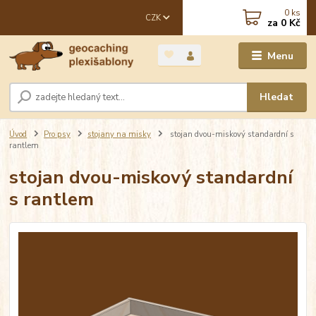
0
ks
CZK
za
0 Kč
Menu
Hledat
Úvod
Pro psy
stojany na misky
stojan dvou-miskový standardní s
rantlem
stojan dvou-miskový standardní
s rantlem