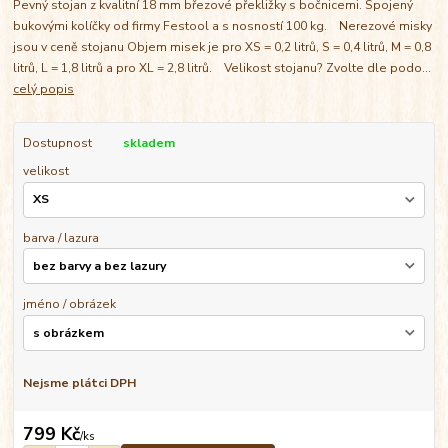
Pevný stojan z kvalitní 18 mm březové překližky s bočnicemi. Spojený
bukovými kolíčky od firmy Festool a s nosností 100 kg. Nerezové misky
jsou v ceně stojanu Objem misek je pro XS = 0,2 litrů, S = 0,4 litrů, M = 0,8
litrů, L = 1,8 litrů a pro XL = 2,8 litrů. Velikost stojanu? Zvolte dle podo...
celý popis
Dostupnost
skladem
velikost
barva / lazura
jméno / obrázek
Nejsme plátci DPH
799 Kč
/
ks