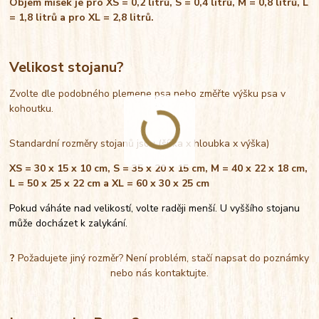
Objem misek je pro XS = 0,2 litrů, S = 0,4 litrů, M = 0,8 litrů, L
= 1,8 litrů a pro XL = 2,8 litrů.
Velikost stojanu?
Zvolte dle podobného plemene psa nebo změřte výšku psa v
kohoutku.
Standardní rozměry stojanů jsou (šířka x hloubka x výška)
XS = 30 x 15 x 10 cm, S = 35 x 20 x 15 cm, M = 40 x 22 x 18 cm,
L = 50 x 25 x 22 cm a XL = 60 x 30 x 25 cm
Pokud váháte nad velikostí, volte raději menší. U vyššího stojanu
může docházet k zalykání.
?
Požadujete jiný rozměr? Není problém, stačí napsat do poznámky
nebo nás kontaktujte.