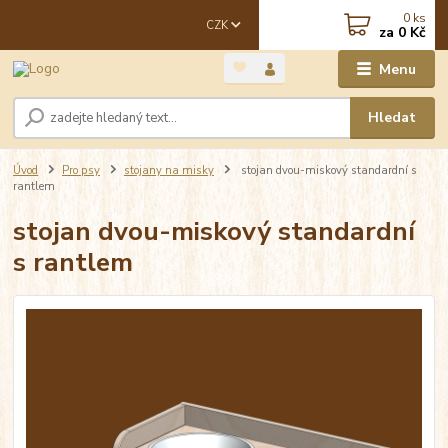
0
ks
CZK
za
0 Kč
Menu
Hledat
Úvod
Pro psy
stojany na misky
stojan dvou-miskový standardní s
rantlem
stojan dvou-miskový standardní
s rantlem