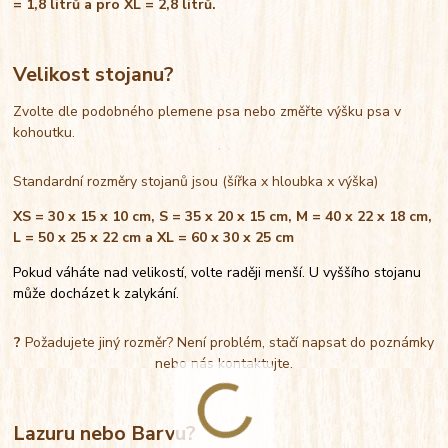
= 1,8 litrů a pro XL = 2,8 litrů.
Velikost stojanu?
Zvolte dle podobného plemene psa nebo změřte výšku psa v
kohoutku.
Standardní rozměry stojanů jsou (šířka x hloubka x výška)
XS = 30 x 15 x 10 cm, S = 35 x 20 x 15 cm, M = 40 x 22 x 18 cm,
L = 50 x 25 x 22 cm a XL = 60 x 30 x 25 cm
Pokud váháte nad velikostí, volte raději menší. U vyššího stojanu
může docházet k zalykání.
?
Požadujete jiný rozměr? Není problém, stačí napsat do poznámky
nebo nás kontaktujte.
Lazuru nebo Barvu?