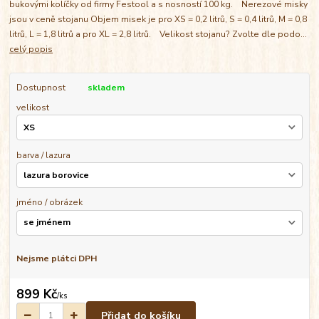
bukovými kolíčky od firmy Festool a s nosností 100 kg. Nerezové misky
jsou v ceně stojanu Objem misek je pro XS = 0,2 litrů, S = 0,4 litrů, M = 0,8
litrů, L = 1,8 litrů a pro XL = 2,8 litrů. Velikost stojanu? Zvolte dle podo...
celý popis
Dostupnost
skladem
velikost
barva / lazura
jméno / obrázek
Nejsme plátci DPH
899 Kč
/
ks
Přidat do košíku