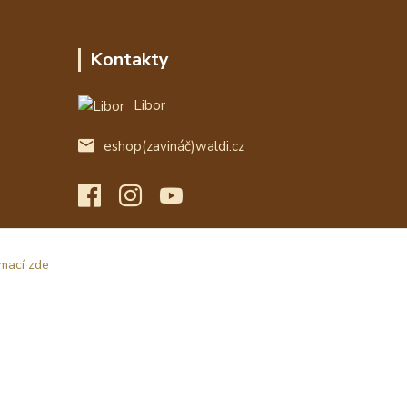
Kontakty
Libor
eshop(zavináč)waldi.cz
rmací zde
Vytvořeno na
Eshop-rychle.cz