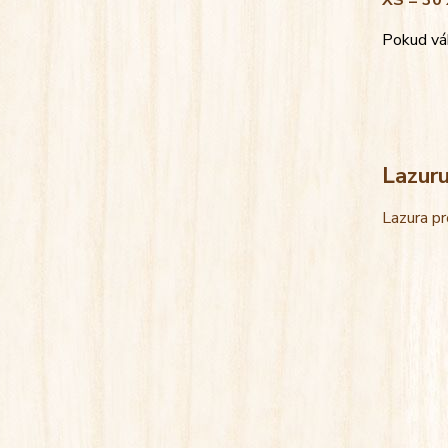
XS = 30 
Pokud váh
Lazur
Lazura pr