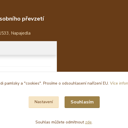
sobního převzetí
1533, Napajedla
i pamlsky a "cookies". Prosíme o odsouhlasení nařízení EU.
Více info
Souhlasím
Nastavení
Souhlas můžete odmítnout
zde
.