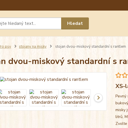
Máte 
Hledat
chat n
ro psy
stojany na misky
stojan dvou-miskový standardní s rantlem
an dvou-miskový standardní s r
XS-l
Pevný 
bukový
misky j
litrů, 
Zvolte