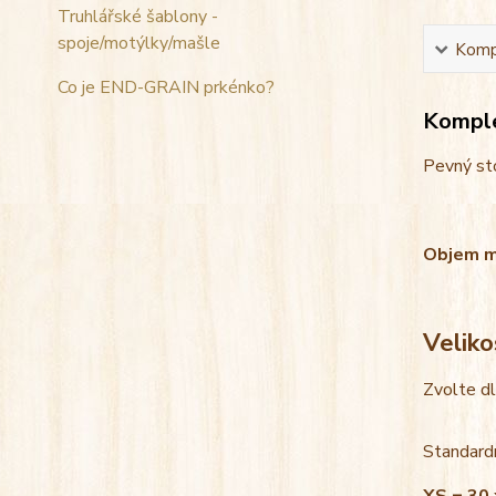
Truhlářské šablony -
spoje/motýlky/mašle
Kompl
Co je END-GRAIN prkénko?
Komple
Pevný sto
Objem mis
Veliko
Zvolte d
Standardn