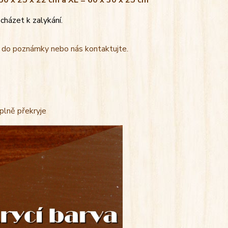
 50 x 25 x 22 cm a XL = 60 x 30 x 25 cm
cházet k zalykání.
t do poznámky nebo nás kontaktujte.
úplně překryje