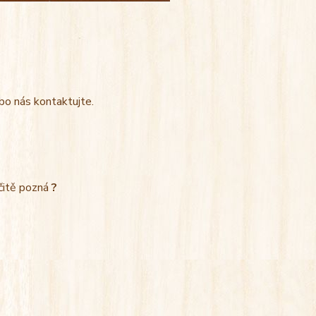
bo nás kontaktujte.
rčitě pozná
?