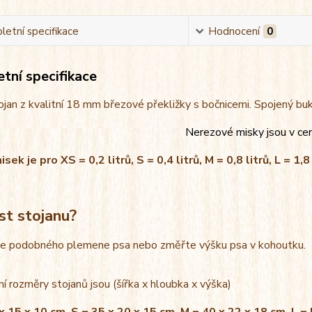
etní specifikace
Hodnocení
0
tní specifikace
jan z kvalitní 18 mm březové překližky s bočnicemi. Spojený bu
Nerezové misky jsou v ce
ek je pro XS = 0,2 litrů, S = 0,4 litrů, M = 0,8 litrů, L = 1,8 
st stojanu?
le podobného plemene psa nebo změřte výšku psa v kohoutku.
í rozměry stojanů jsou (šířka x hloubka x výška)