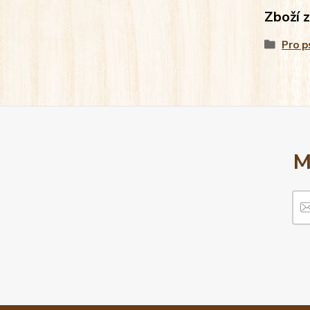
Zboží 
Pro p
M