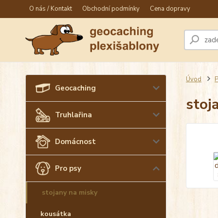
O nás / Kontakt
Obchodní podmínky
Cena dopravy
Úvod
P
Geocaching
stoj
Truhlařina
Domácnost
Pro psy
stojany na misky
kousátka