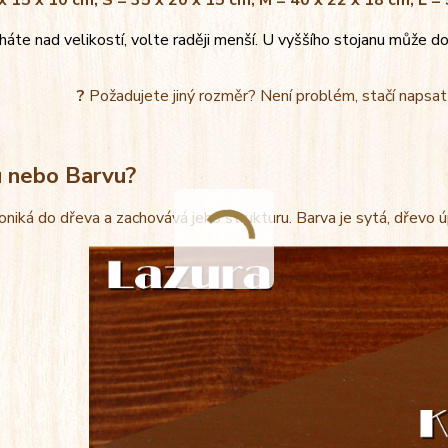
x 15 x 10 cm, S = 35 x 20 x 15 cm, M = 40 x 22 x 18 cm, L =
áte nad velikostí, volte raději menší. U vyššího stojanu může do
?
Požadujete jiný rozměr? Není problém, stačí napsa
u nebo Barvu?
oniká do dřeva a zachovává jeho strukturu. Barva je sytá, dřevo 