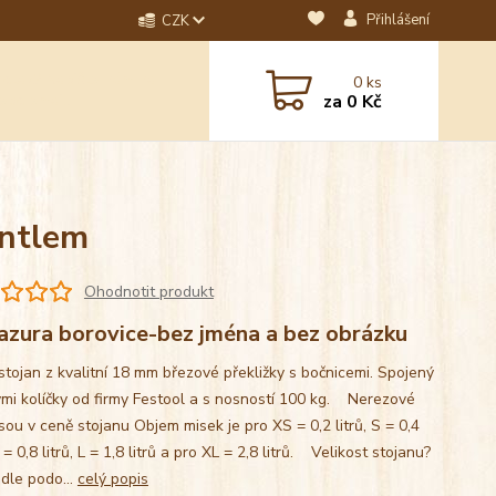
Přihlášení
CZK
dotaz? Napište nám na
0
ks
ebo email.
za
0 Kč
antlem
Ohodnotit produkt
azura borovice-bez jména a bez obrázku
stojan z kvalitní 18 mm březové překližky s bočnicemi. Spojený
mi kolíčky od firmy Festool a s nosností 100 kg. Nerezové
sou v ceně stojanu Objem misek je pro XS = 0,2 litrů, S = 0,4
M = 0,8 litrů, L = 1,8 litrů a pro XL = 2,8 litrů. Velikost stojanu?
 dle podo...
celý popis