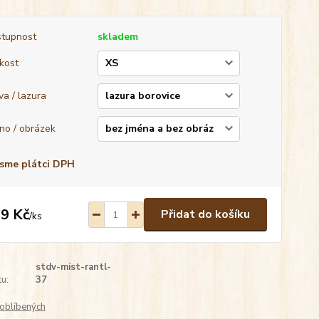
tupnost
skladem
ikost
va / lazura
no / obrázek
sme plátci DPH
9 Kč
Přidat do košíku
/
ks
stdv-mist-rantl-
u:
37
oblíbených