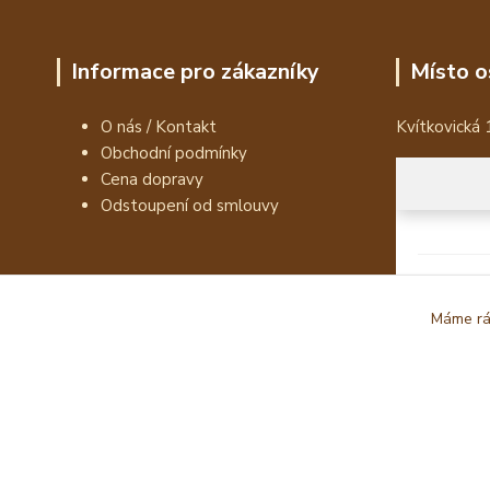
Informace pro zákazníky
Místo o
O nás / Kontakt
Kvítkovická 
Obchodní podmínky
Cena dopravy
Odstoupení od smlouvy
Máme rád