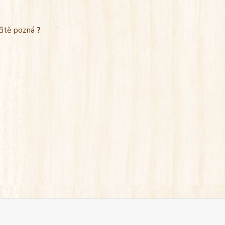
rčitě pozná
?