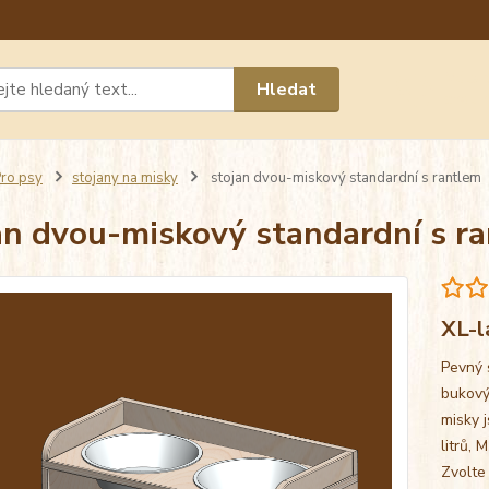
Máte 
Hledat
chat n
ro psy
stojany na misky
stojan dvou-miskový standardní s rantlem
an dvou-miskový standardní s r
XL-l
Pevný 
bukový
misky j
litrů, 
Zvolte