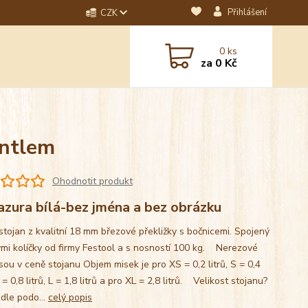
Přihlášení
CZK
dotaz? Napište nám na
0
ks
ebo email.
za
0 Kč
antlem
Ohodnotit produkt
azura bílá-bez jména a bez obrázku
stojan z kvalitní 18 mm březové překližky s bočnicemi. Spojený
mi kolíčky od firmy Festool a s nosností 100 kg. Nerezové
sou v ceně stojanu Objem misek je pro XS = 0,2 litrů, S = 0,4
M = 0,8 litrů, L = 1,8 litrů a pro XL = 2,8 litrů. Velikost stojanu?
 dle podo...
celý popis