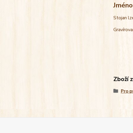
Jméno
Stojan lz
Gravírova
Zboží 
Pro p