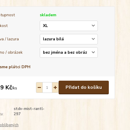
tupnost
skladem
ikost
va / lazura
no / obrázek
sme plátci DPH
9 Kč
Přidat do košíku
/
ks
stdv-mist-rantl-
u:
297
oblíbených