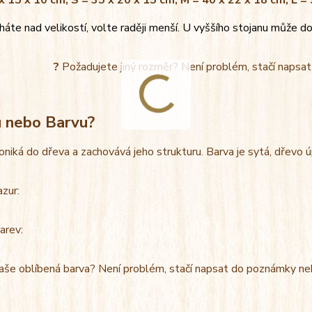
x 15 x 10 cm, S = 35 x 20 x 15 cm, M = 40 x 22 x 18 cm, L =
áte nad velikostí, volte raději menší. U vyššího stojanu může do
?
Požadujete jiný rozměr? Není problém, stačí napsa
u nebo Barvu?
oniká do dřeva a zachovává jeho strukturu. Barva je sytá, dřevo 
azur:
arev:
aše oblíbená barva? Není problém, stačí napsat do poznámky ne