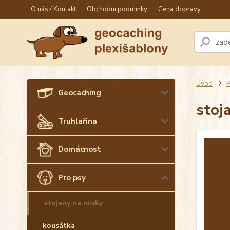
O nás / Kontakt
Obchodní podmínky
Cena dopravy
Úvod
P
Geocaching
stoj
Truhlařina
Domácnost
Pro psy
stojany na misky
kousátka