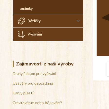
známky
Dětičky
Vyšívání
Zajímavosti z naší výroby
Druhy šablon pro vyšívání
Uzávěry pro geocaching
Barvy plastů
Gravírováním nebo frézování?