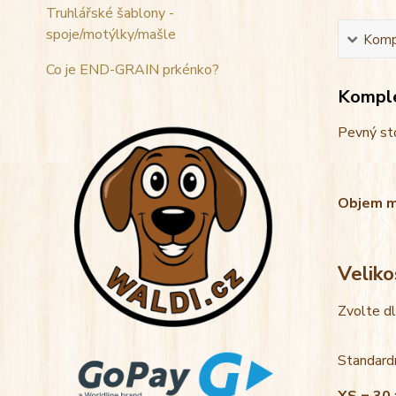
Truhlářské šablony -
spoje/motýlky/mašle
Kompl
Co je END-GRAIN prkénko?
Komple
Pevný sto
Objem mis
Veliko
Zvolte d
Standardn