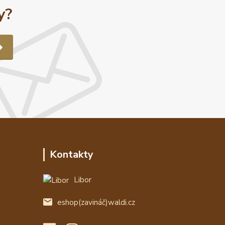
y?
Kontakty
Libor
eshop(zavináč)waldi.cz