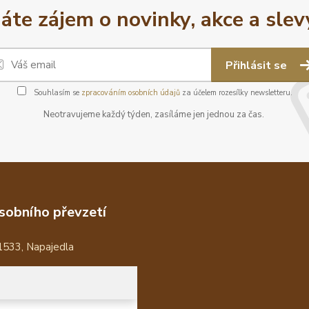
áte zájem o novinky, akce a slev
Přihlásit se
Souhlasím se
zpracováním osobních údajů
za účelem rozesílky newsletteru.
Neotravujeme každý týden, zasíláme jen jednou za čas.
sobního převzetí
1533, Napajedla