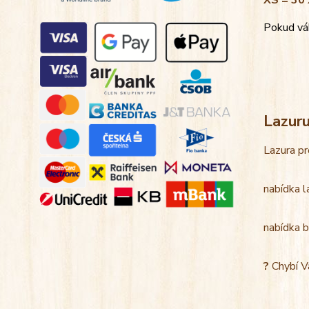
XS = 30 
Pokud váh
Lazur
Lazura pr
nabídka l
nabídka b
?
Chybí V