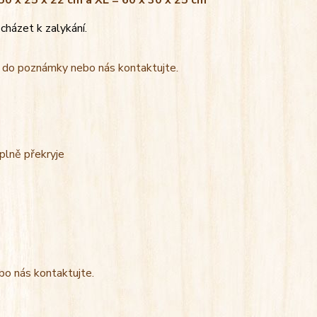
 50 x 25 x 22 cm a XL = 60 x 30 x 25 cm
cházet k zalykání.
t do poznámky nebo nás kontaktujte.
úplně překryje
bo nás kontaktujte.