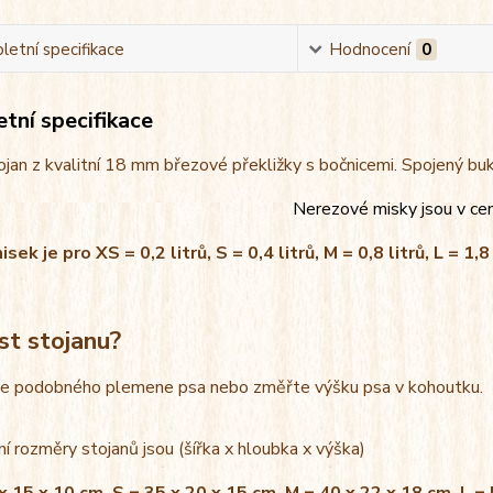
etní specifikace
Hodnocení
0
tní specifikace
jan z kvalitní 18 mm březové překližky s bočnicemi. Spojený bu
Nerezové misky jsou v ce
ek je pro XS = 0,2 litrů, S = 0,4 litrů, M = 0,8 litrů, L = 1,8 
st stojanu?
le podobného plemene psa nebo změřte výšku psa v kohoutku.
í rozměry stojanů jsou (šířka x hloubka x výška)