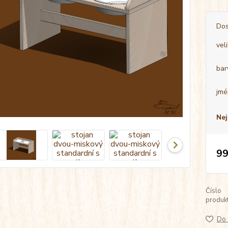
Dos
vel
bar
jmé
Nej
99
Číslo
produkt
Do 