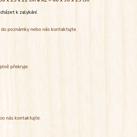
 50 x 25 x 22 cm a XL = 60 x 30 x 25 cm
cházet k zalykání.
t do poznámky nebo nás kontaktujte.
úplně překryje
bo nás kontaktujte.