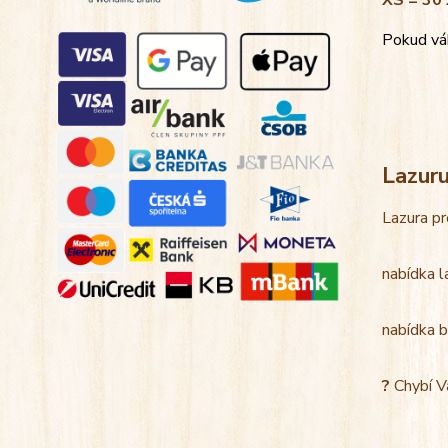
XS = 30 
Pokud váh
Lazur
Lazura pr
nabídka l
nabídka b
?
Chybí V