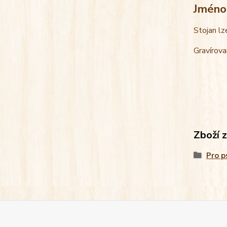
Jméno
Stojan lz
Gravírova
Zboží 
Pro p