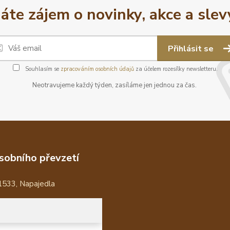
áte zájem o novinky, akce a slev
Přihlásit se
Souhlasím se
zpracováním osobních údajů
za účelem rozesílky newsletteru.
Neotravujeme každý týden, zasíláme jen jednou za čas.
sobního převzetí
1533, Napajedla