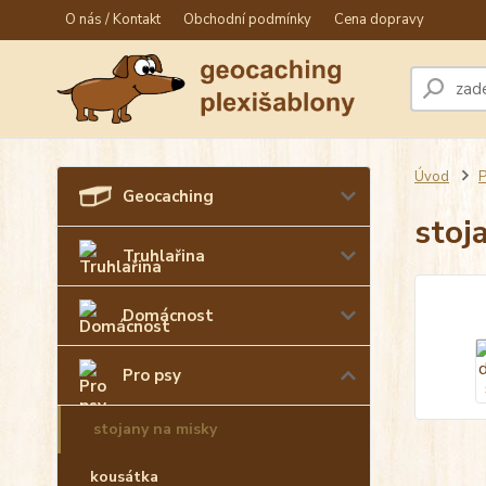
O nás / Kontakt
Obchodní podmínky
Cena dopravy
Úvod
P
Geocaching
stoj
Truhlařina
Domácnost
Pro psy
stojany na misky
kousátka