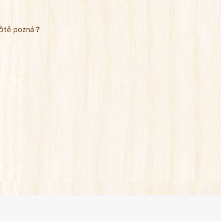
rčitě pozná
?