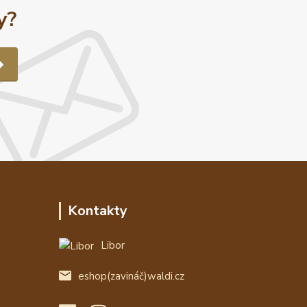
y?
Kontakty
Libor
eshop(zavináč)waldi.cz