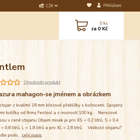
Přihlášení
CZK
dotaz? Napište nám na
0
ks
ebo email.
za
0 Kč
antlem
Ohodnotit produkt
azura mahagon-se jménem a obrázkem
stojan z kvalitní 18 mm březové překližky s bočnicemi. Spojený
mi kolíčky od firmy Festool a s nosností 100 kg. Nerezové
sou v ceně stojanu Objem misek je pro XS = 0,2 litrů, S = 0,4
M = 0,8 litrů, L = 1,8 litrů a pro XL = 2,8 litrů. Velikost stojanu?
 dle podo...
celý popis