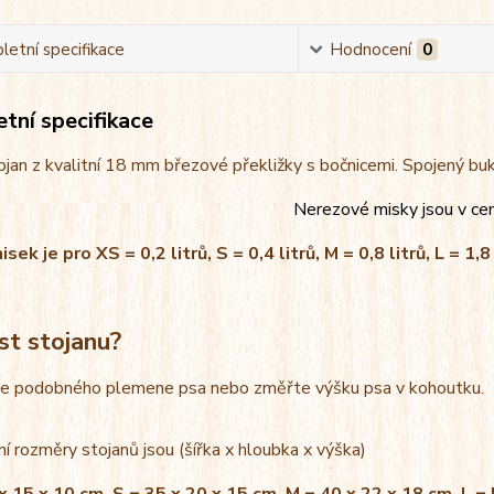
etní specifikace
Hodnocení
0
tní specifikace
jan z kvalitní 18 mm březové překližky s bočnicemi. Spojený bu
Nerezové misky jsou v ce
ek je pro XS = 0,2 litrů, S = 0,4 litrů, M = 0,8 litrů, L = 1,8 
st stojanu?
le podobného plemene psa nebo změřte výšku psa v kohoutku.
í rozměry stojanů jsou (šířka x hloubka x výška)