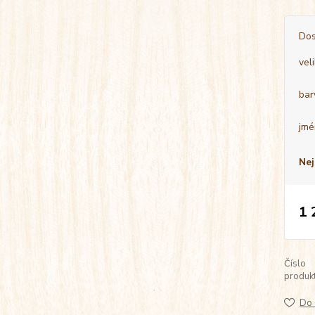
Dos
vel
bar
jmé
Nej
1 
Číslo
produkt
Do 