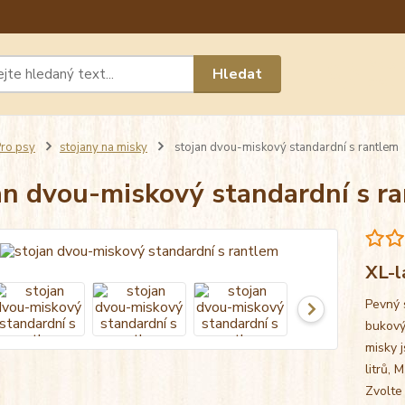
Máte 
Hledat
chat n
ro psy
stojany na misky
stojan dvou-miskový standardní s rantlem
an dvou-miskový standardní s r
XL-l
Pevný 
bukový
misky j
litrů, 
Zvolte