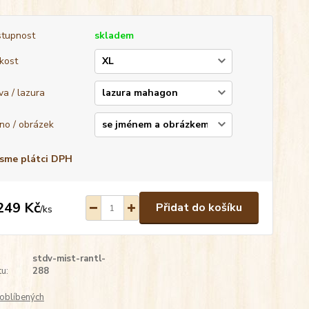
tupnost
skladem
ikost
va / lazura
no / obrázek
sme plátci DPH
249 Kč
Přidat do košíku
/
ks
stdv-mist-rantl-
u:
288
oblíbených