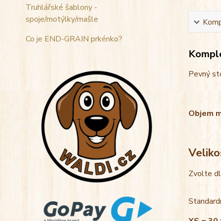
Truhlářské šablony -
spoje/motýlky/mašle
Kompl
Co je END-GRAIN prkénko?
Komple
Pevný sto
Objem mis
Veliko
Zvolte d
Standardn