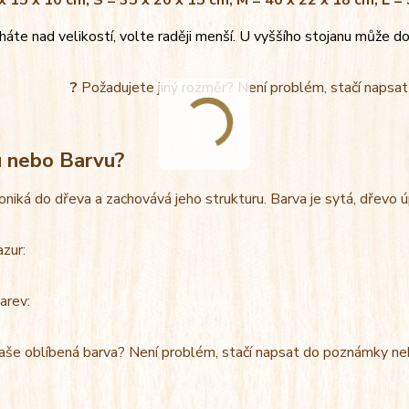
x 15 x 10 cm, S = 35 x 20 x 15 cm, M = 40 x 22 x 18 cm, L =
áte nad velikostí, volte raději menší. U vyššího stojanu může do
?
Požadujete jiný rozměr? Není problém, stačí napsa
u nebo Barvu?
oniká do dřeva a zachovává jeho strukturu. Barva je sytá, dřevo 
azur:
arev:
aše oblíbená barva? Není problém, stačí napsat do poznámky ne