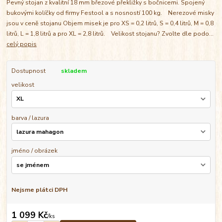
Pevný stojan z kvalitní 18 mm březové překližky s bočnicemi. Spojený
bukovými kolíčky od firmy Festool a s nosností 100 kg. Nerezové misky
jsou v ceně stojanu Objem misek je pro XS = 0,2 litrů, S = 0,4 litrů, M = 0,8
litrů, L = 1,8 litrů a pro XL = 2,8 litrů. Velikost stojanu? Zvolte dle podo...
celý popis
Dostupnost
skladem
velikost
barva / lazura
jméno / obrázek
Nejsme plátci DPH
1 099 Kč
/
ks