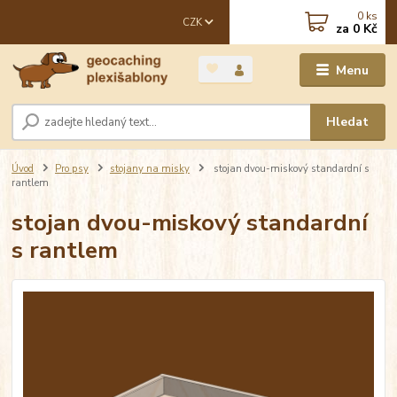
0
ks
CZK
za
0 Kč
Menu
Hledat
Úvod
Pro psy
stojany na misky
stojan dvou-miskový standardní s
rantlem
stojan dvou-miskový standardní
s rantlem