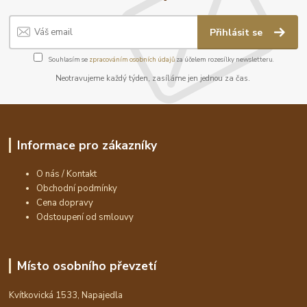
Přihlásit se
Souhlasím se
zpracováním osobních údajů
za účelem rozesílky newsletteru.
Neotravujeme každý týden, zasíláme jen jednou za čas.
Informace pro zákazníky
O nás / Kontakt
Obchodní podmínky
Cena dopravy
Odstoupení od smlouvy
Místo osobního převzetí
Kvítkovická 1533, Napajedla