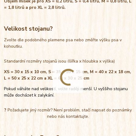
Objem misek je pro XS = 0,2 litrů, S = 0,4 litrů, M = 0,8 litrů, L
= 1,8 litrů a pro XL = 2,8 litrů.
Velikost stojanu?
Zvolte dle podobného plemene psa nebo změřte výšku psa v
kohoutku.
Standardní rozměry stojanů jsou (šířka x hloubka x výška)
XS = 30 x 15 x 10 cm, S = 35 x 20 x 15 cm, M = 40 x 22 x 18 cm,
L = 50 x 25 x 22 cm a XL = 60 x 30 x 25 cm
Pokud váháte nad velikostí, volte raději menší. U vyššího stojanu
může docházet k zalykání.
?
Požadujete jiný rozměr? Není problém, stačí napsat do poznámky
nebo nás kontaktujte.