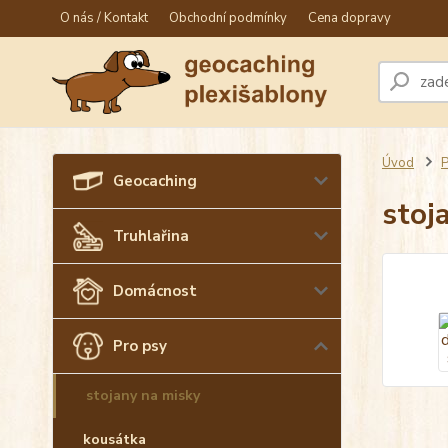
O nás / Kontakt
Obchodní podmínky
Cena dopravy
Úvod
P
Geocaching
stoj
Truhlařina
Domácnost
Pro psy
stojany na misky
kousátka