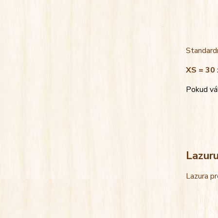
Standardn
XS = 30 
Pokud váh
Lazur
Lazura pr