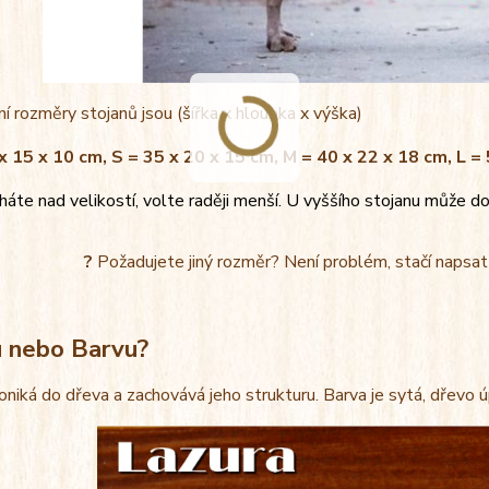
í rozměry stojanů jsou (šířka x hloubka x výška)
x 15 x 10 cm, S = 35 x 20 x 15 cm, M = 40 x 22 x 18 cm, L =
áte nad velikostí, volte raději menší. U vyššího stojanu může do
?
Požadujete jiný rozměr? Není problém, stačí napsa
u nebo Barvu?
oniká do dřeva a zachovává jeho strukturu. Barva je sytá, dřevo 