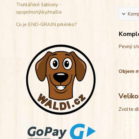
Truhlářské šablony -
spoje/motýlky/mašle
Kompl
Co je END-GRAIN prkénko?
Komple
Pevný sto
Objem mis
Veliko
Zvolte d