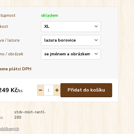
tupnost
skladem
ikost
va / lazura
no / obrázek
sme plátci DPH
249 Kč
Přidat do košíku
/
ks
stdv-mist-rantl-
u:
280
oblíbených