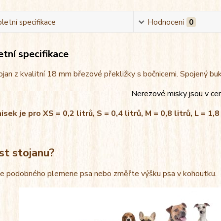
etní specifikace
Hodnocení
0
tní specifikace
jan z kvalitní 18 mm březové překližky s bočnicemi. Spojený bu
Nerezové misky jsou v ce
ek je pro XS = 0,2 litrů, S = 0,4 litrů, M = 0,8 litrů, L = 1,8 
st stojanu?
le podobného plemene psa nebo změřte výšku psa v kohoutku.