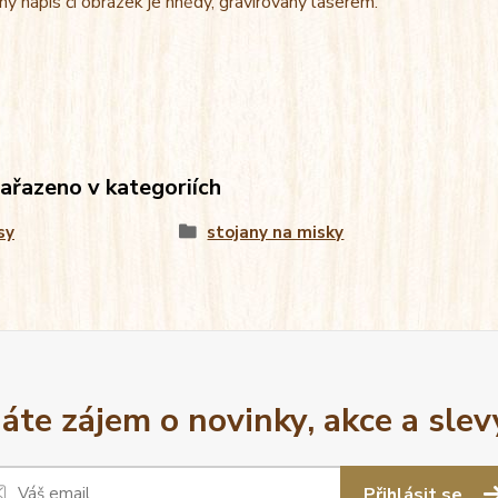
ný nápis či obrázek je hnědý, gravírovaný laserem.
zařazeno v kategoriích
sy
stojany na misky
áte zájem o novinky, akce a slev
Přihlásit se