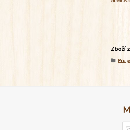
Gravírova
Zboží 
Pro p
M