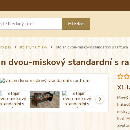
Máte 
Hledat
chat n
ro psy
stojany na misky
stojan dvou-miskový standardní s rantlem
an dvou-miskový standardní s r
XL-l
Pevný 
bukový
misky j
litrů, 
Zvolte