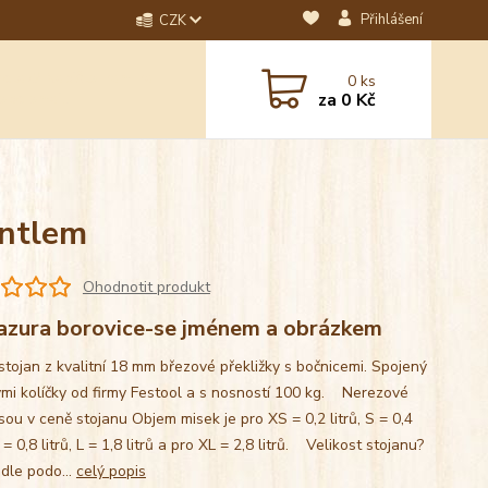
Přihlášení
CZK
dotaz? Napište nám na
0
ks
ebo email.
za
0 Kč
antlem
Ohodnotit produkt
azura borovice-se jménem a obrázkem
stojan z kvalitní 18 mm březové překližky s bočnicemi. Spojený
mi kolíčky od firmy Festool a s nosností 100 kg. Nerezové
sou v ceně stojanu Objem misek je pro XS = 0,2 litrů, S = 0,4
M = 0,8 litrů, L = 1,8 litrů a pro XL = 2,8 litrů. Velikost stojanu?
 dle podo...
celý popis