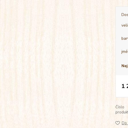
Dos
vel
bar
jmé
Nej
1 
Číslo
produkt
Do 