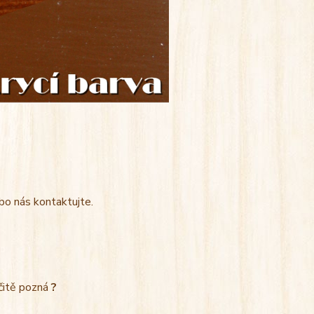
bo nás kontaktujte.
rčitě pozná
?