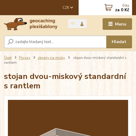
0
ks
CZK
za
0 Kč
Menu
Hledat
Úvod
Pro psy
stojany na misky
stojan dvou-miskový standardní s
rantlem
stojan dvou-miskový standardní
s rantlem