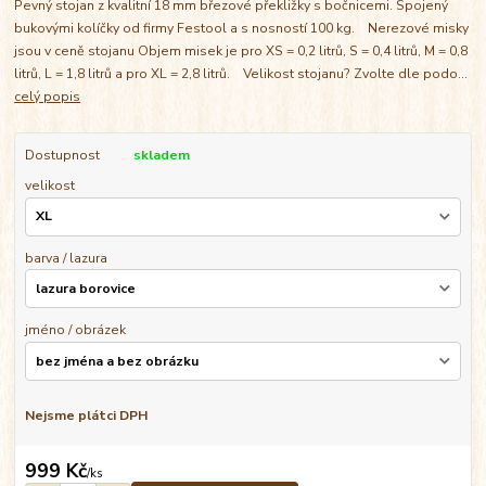
Pevný stojan z kvalitní 18 mm březové překližky s bočnicemi. Spojený
bukovými kolíčky od firmy Festool a s nosností 100 kg. Nerezové misky
jsou v ceně stojanu Objem misek je pro XS = 0,2 litrů, S = 0,4 litrů, M = 0,8
litrů, L = 1,8 litrů a pro XL = 2,8 litrů. Velikost stojanu? Zvolte dle podo...
celý popis
Dostupnost
skladem
velikost
barva / lazura
jméno / obrázek
Nejsme plátci DPH
999 Kč
/
ks