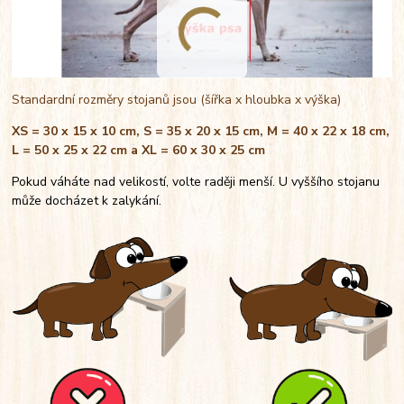
Standardní rozměry stojanů jsou (šířka x hloubka x výška)
XS = 30 x 15 x 10 cm, S = 35 x 20 x 15 cm, M = 40 x 22 x 18 cm,
L = 50 x 25 x 22 cm a XL = 60 x 30 x 25 cm
Pokud váháte nad velikostí, volte raději menší. U vyššího stojanu
může docházet k zalykání.