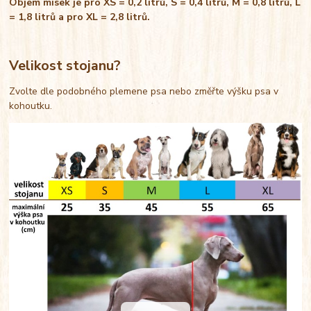
Objem misek je pro XS = 0,2 litrů, S = 0,4 litrů, M = 0,8 litrů, L
= 1,8 litrů a pro XL = 2,8 litrů.
Velikost stojanu?
Zvolte dle podobného plemene psa nebo změřte výšku psa v
kohoutku.