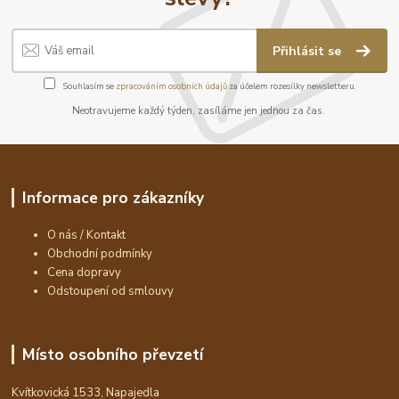
Přihlásit se
Souhlasím se
zpracováním osobních údajů
za účelem rozesílky newsletteru.
Neotravujeme každý týden, zasíláme jen jednou za čas.
Informace pro zákazníky
O nás / Kontakt
Obchodní podmínky
Cena dopravy
Odstoupení od smlouvy
Místo osobního převzetí
Kvítkovická 1533, Napajedla