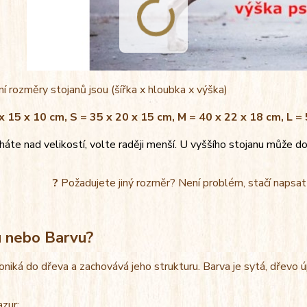
í rozměry stojanů jsou (šířka x hloubka x výška)
x 15 x 10 cm, S = 35 x 20 x 15 cm, M = 40 x 22 x 18 cm, L =
áte nad velikostí, volte raději menší. U vyššího stojanu může do
?
Požadujete jiný rozměr? Není problém, stačí napsa
u nebo Barvu?
oniká do dřeva a zachovává jeho strukturu. Barva je sytá, dřevo 
azur: