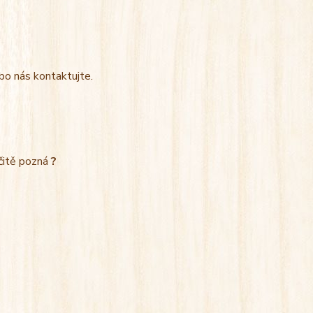
bo nás kontaktujte.
rčitě pozná
?