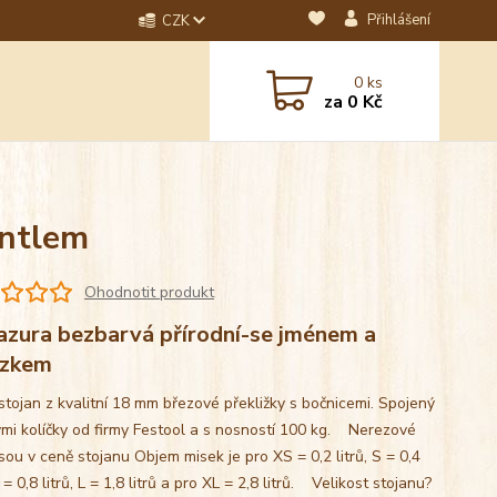
Přihlášení
CZK
dotaz? Napište nám na
0
ks
ebo email.
za
0 Kč
antlem
Ohodnotit produkt
azura bezbarvá přírodní-se jménem a
ázkem
stojan z kvalitní 18 mm březové překližky s bočnicemi. Spojený
mi kolíčky od firmy Festool a s nosností 100 kg. Nerezové
sou v ceně stojanu Objem misek je pro XS = 0,2 litrů, S = 0,4
M = 0,8 litrů, L = 1,8 litrů a pro XL = 2,8 litrů. Velikost stojanu?