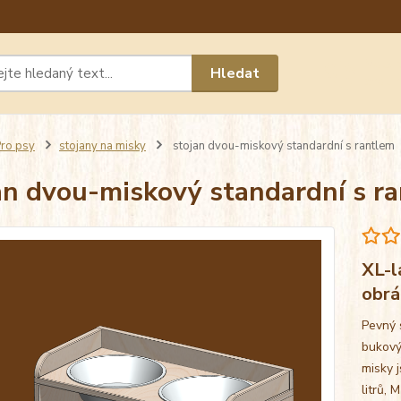
Máte 
Hledat
chat n
ro psy
stojany na misky
stojan dvou-miskový standardní s rantlem
an dvou-miskový standardní s r
XL-l
obr
Pevný 
bukový
misky j
litrů, 