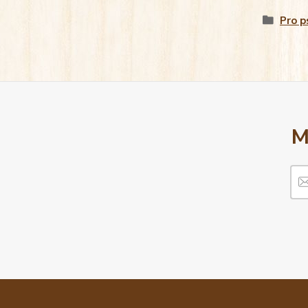
Pro p
M