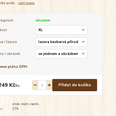
 dle podo...
celý popis
tupnost
skladem
ikost
va / lazura
no / obrázek
sme plátci DPH
249 Kč
Přidat do košíku
/
ks
stdv-mist-rantl-
u:
276