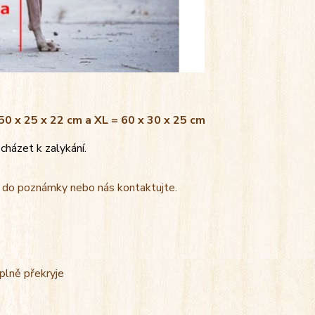
 50 x 25 x 22 cm a XL = 60 x 30 x 25 cm
cházet k zalykání.
t do poznámky nebo nás kontaktujte.
úplně překryje