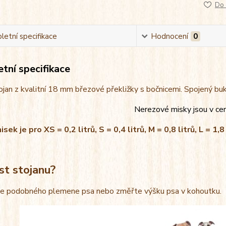
Do 
etní specifikace
Hodnocení
0
tní specifikace
jan z kvalitní 18 mm březové překližky s bočnicemi. Spojený bu
Nerezové misky jsou v ce
ek je pro XS = 0,2 litrů, S = 0,4 litrů, M = 0,8 litrů, L = 1,8 
st stojanu?
le podobného plemene psa nebo změřte výšku psa v kohoutku.