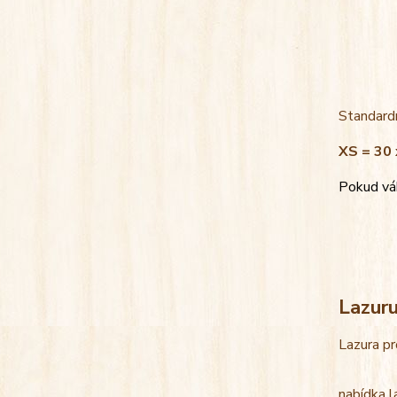
Standardn
XS = 30 
Pokud váh
Lazur
Lazura pr
nabídka l