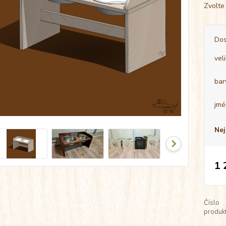
Zvolte
Dos
vel
bar
jmé
Nej
1 
Číslo
produkt