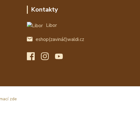
Kontakty
Libor
eshop(zavináč)waldi.cz
rmací zde
Vytvořeno na
Eshop-rychle.cz