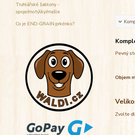
Truhlářské šablony -
spoje/motýlky/mašle
Kompl
Co je END-GRAIN prkénko?
Komple
Pevný sto
Objem mis
Veliko
Zvolte d