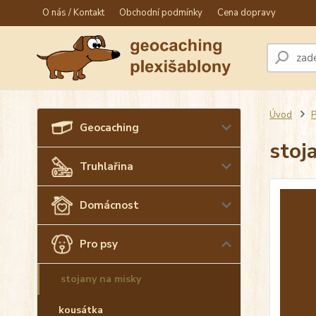
O nás / Kontakt
Obchodní podmínky
Cena dopravy
Úvod
P
Geocaching
stoj
Truhlařina
Domácnost
Pro psy
stojany na misky
kousátka