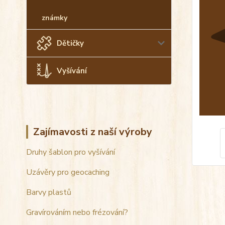
známky
Dětičky
Vyšívání
Zajímavosti z naší výroby
Druhy šablon pro vyšívání
Uzávěry pro geocaching
Barvy plastů
Gravírováním nebo frézování?