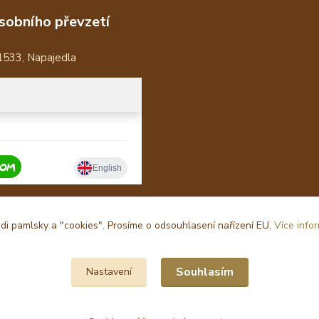
sobního převzetí
1533, Napajedla
i pamlsky a "cookies". Prosíme o odsouhlasení nařízení EU.
Více info
Souhlasím
Nastavení