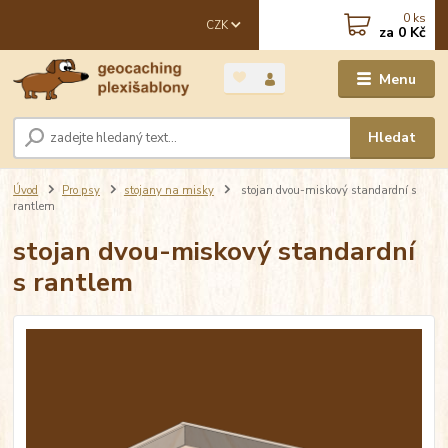
0
ks
CZK
za
0 Kč
Menu
Hledat
Úvod
Pro psy
stojany na misky
stojan dvou-miskový standardní s
rantlem
stojan dvou-miskový standardní
s rantlem