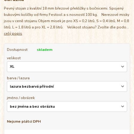
Pevný stojan z kvalitní 18 mm březové překližky s bočnicemi. Spojený
bukovými kolíčky od firmy Festool a s nosností 100 kg. Nerezové misky
jsou v ceně stojanu Objem misek je pro XS = 0,2 litrů, S = 0,4 litrů, M = 0,8
litrů, L = 1,8 litrů a pro XL = 2,8 litrů. Velikost stojanu? Zvolte dle podo...
celý popis
Dostupnost
skladem
velikost
barva / lazura
jméno / obrázek
Nejsme plátci DPH