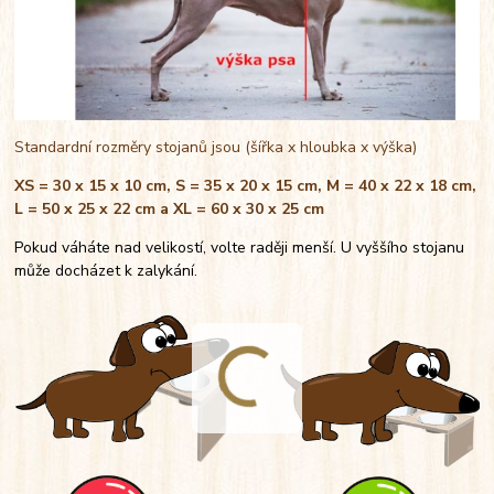
Standardní rozměry stojanů jsou (šířka x hloubka x výška)
XS = 30 x 15 x 10 cm, S = 35 x 20 x 15 cm, M = 40 x 22 x 18 cm,
L = 50 x 25 x 22 cm a XL = 60 x 30 x 25 cm
Pokud váháte nad velikostí, volte raději menší. U vyššího stojanu
může docházet k zalykání.