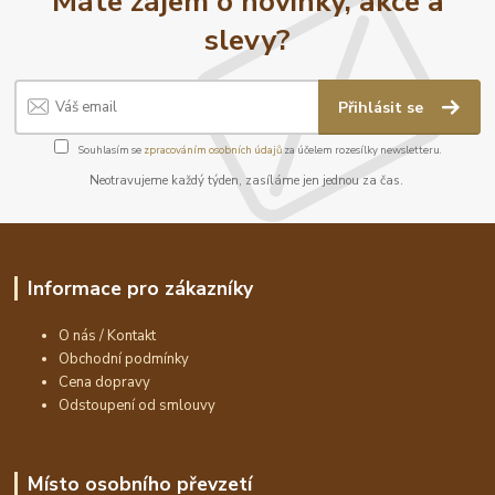
Máte zájem o novinky, akce a
slevy?
Přihlásit se
Souhlasím se
zpracováním osobních údajů
za účelem rozesílky newsletteru.
Neotravujeme každý týden, zasíláme jen jednou za čas.
Informace pro zákazníky
O nás / Kontakt
Obchodní podmínky
Cena dopravy
Odstoupení od smlouvy
Místo osobního převzetí