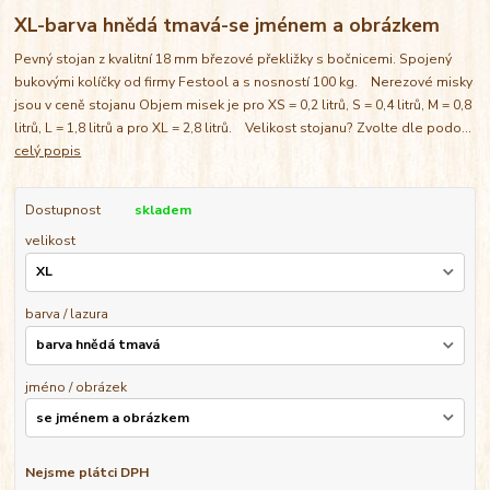
XL-barva hnědá tmavá-se jménem a obrázkem
Pevný stojan z kvalitní 18 mm březové překližky s bočnicemi. Spojený
bukovými kolíčky od firmy Festool a s nosností 100 kg. Nerezové misky
jsou v ceně stojanu Objem misek je pro XS = 0,2 litrů, S = 0,4 litrů, M = 0,8
litrů, L = 1,8 litrů a pro XL = 2,8 litrů. Velikost stojanu? Zvolte dle podo...
celý popis
Dostupnost
skladem
velikost
barva / lazura
jméno / obrázek
Nejsme plátci DPH