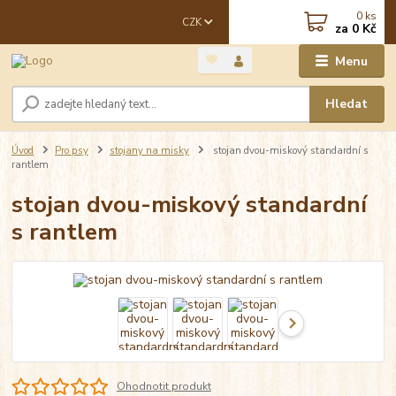
0
ks
CZK
za
0 Kč
Menu
Hledat
Úvod
Pro psy
stojany na misky
stojan dvou-miskový standardní s
rantlem
stojan dvou-miskový standardní
s rantlem
Ohodnotit produkt