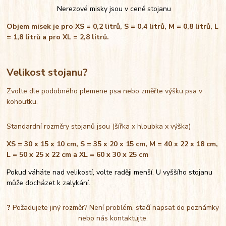
Nerezové misky jsou v ceně stojanu
Objem misek je pro XS = 0,2 litrů, S = 0,4 litrů, M = 0,8 litrů, L
= 1,8 litrů a pro XL = 2,8 litrů.
Velikost stojanu?
Zvolte dle podobného plemene psa nebo změřte výšku psa v
kohoutku.
Standardní rozměry stojanů jsou (šířka x hloubka x výška)
XS = 30 x 15 x 10 cm, S = 35 x 20 x 15 cm, M = 40 x 22 x 18 cm,
L = 50 x 25 x 22 cm a XL = 60 x 30 x 25 cm
Pokud váháte nad velikostí, volte raději menší. U vyššího stojanu
může docházet k zalykání.
?
Požadujete jiný rozměr? Není problém, stačí napsat do poznámky
nebo nás kontaktujte.