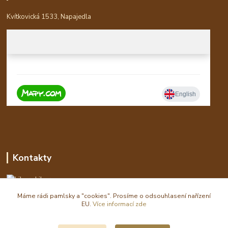
Kvítkovická 1533, Napajedla
Kontakty
Libor
Máme rádi pamlsky a "cookies". Prosíme o odsouhlasení nařízení
eshop(zavináč)waldi.cz
EU.
Více informací zde