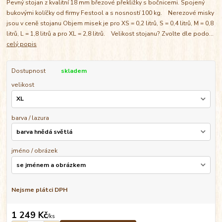
Pevný stojan z kvalitní 18 mm březové překližky s bočnicemi. Spojený
bukovými kolíčky od firmy Festool a s nosností 100 kg. Nerezové misky
jsou v ceně stojanu Objem misek je pro XS = 0,2 litrů, S = 0,4 litrů, M = 0,8
litrů, L = 1,8 litrů a pro XL = 2,8 litrů. Velikost stojanu? Zvolte dle podo...
celý popis
Dostupnost
skladem
velikost
barva / lazura
jméno / obrázek
Nejsme plátci DPH
1 249 Kč
/
ks