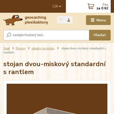
0
ks
CZK
za
0 Kč
Menu
Hledat
Úvod
Pro psy
stojany na misky
stojan dvou-miskový standardní s
rantlem
stojan dvou-miskový standardní
s rantlem