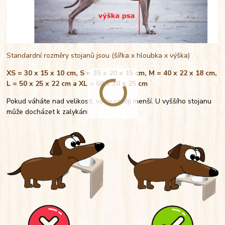
Standardní rozměry stojanů jsou (šířka x hloubka x výška)
XS = 30 x 15 x 10 cm, S = 35 x 20 x 15 cm, M = 40 x 22 x 18 cm,
L = 50 x 25 x 22 cm a XL = 60 x 30 x 25 cm
Pokud váháte nad velikostí, volte raději menší. U vyššího stojanu
může docházet k zalykání.