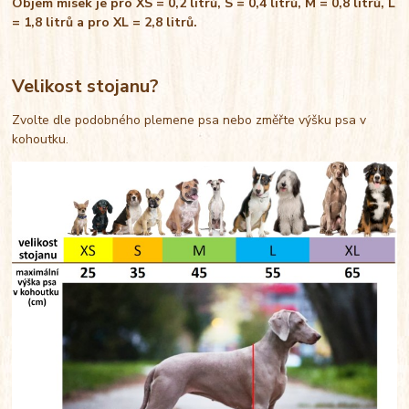
Objem misek je pro XS = 0,2 litrů, S = 0,4 litrů, M = 0,8 litrů, L
= 1,8 litrů a pro XL = 2,8 litrů.
Velikost stojanu?
Zvolte dle podobného plemene psa nebo změřte výšku psa v
kohoutku.